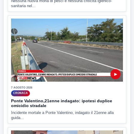
Nessuna nuova moria di pesci e nessuna criticità igienico-
sanitaria nel...
▶
7 AGOSTO 2026
CRONACA
Ponte Valentino,21enne indagato: ipotesi duplice
omicidio stradale
Incidente mortale a Ponte Valentino, indagato il 21enne alla
guida...