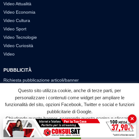
Video Attualità
Video Economia
Video Cultura
Video Sport
Video Tecnologie
Video Curiosità
Video
PUBBLICITÀ
Richiesta pubblicazione articoli/banner
Questo sito utilizza cookie, anche di terze parti, per
SEGUICI SUI SOCIAL
personalizzare i contenuti come widget per ampliare le
funzionalità del sito, opzioni Facebook, Twitter e social e funzioni
f
◎
▶
pubblicitarie di Google.
Facebook
Instagram
YouTube
×
Chiudendo questo banner, scorrendo questa pagina o cliccando
su qualunque suo elemento acconsenti all'uso dei cookie.
© 2026 LABTV - Tutti i diritti riservati
Accetta