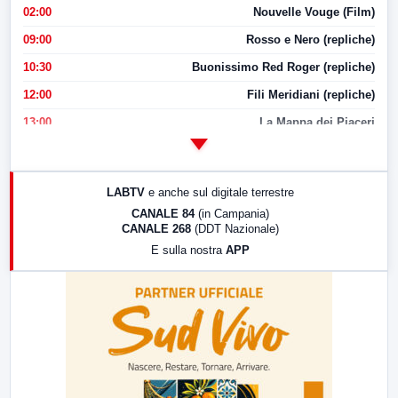
02:00
Nouvelle Vouge (Film)
09:00
Rosso e Nero (repliche)
10:30
Buonissimo Red Roger (repliche)
12:00
Fili Meridiani (repliche)
13:00
La Mappa dei Piaceri
14:00
LabNews
17:00
LabNews (replica)
LABTV
e anche sul digitale terrestre
18:30
Di Faccia e di Profilo (repliche)
CANALE 84
(in Campania)
CANALE 268
(DDT Nazionale)
19:30
LabNews (Diretta)
E sulla nostra
APP
21:00
Free Sport
23:00
LabNews (replica)