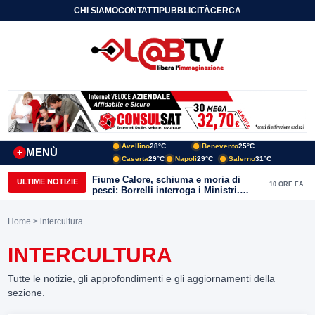
CHI SIAMO
CONTATTI
PUBBLICITÀ
CERCA
Avellino
28°C
Benevento
25°C
MENÙ
+
Caserta
29°C
Napoli
29°C
Salerno
31°C
Fiume Calore, schiuma e moria di
ULTIME NOTIZIE
10 ORE FA
pesci: Borrelli interroga i Ministri.
“Benevento paga l’assenza del
depuratore
Home
> intercultura
INTERCULTURA
Tutte le notizie, gli approfondimenti e gli aggiornamenti della
sezione.