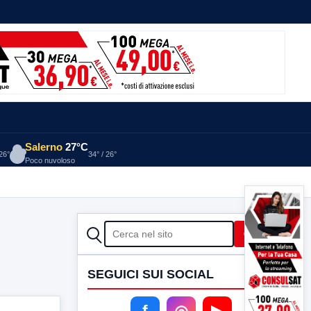
Salerno
27°C
 26°
34° / 26°
Poco nuvoloso
CERCA
Cerca
SEGUICI SUI SOCIAL
f
◎
▶