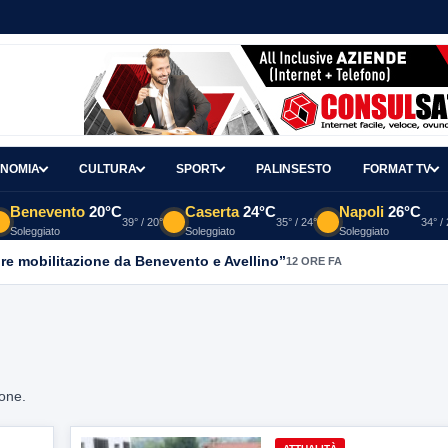
NOMIA
CULTURA
SPORT
PALINSESTO
FORMAT TV
Benevento
20°C
Caserta
24°C
Napoli
26°C
39° / 20°
35° / 24°
34° /
Soleggiato
Soleggiato
Soleggiato
re mobilitazione da Benevento e Avellino”
12 ORE FA
ione.