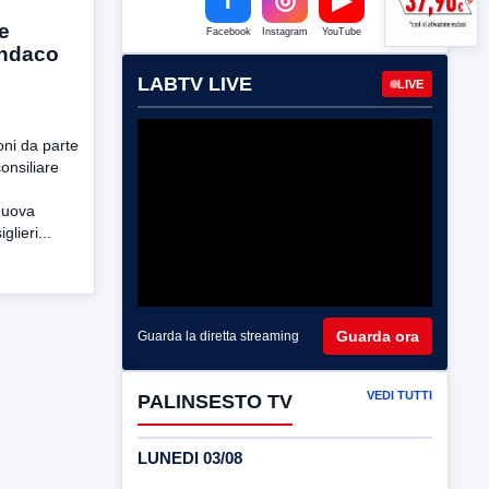
e
Facebook
Instagram
YouTube
indaco
LABTV LIVE
LIVE
oni da parte
onsiliare
Nuova
glieri...
Guarda ora
Guarda la diretta streaming
VEDI TUTTI
PALINSESTO TV
LUNEDI 03/08