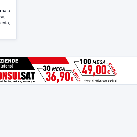
orna a
se,
tento,