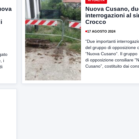
ATTUALITÀ
Nuova
Nuova Cusano, du
interrogazioni al s
i
Crocco
o
17 AGOSTO 2024
“Due importanti interrogazi
del gruppo di opposizione c
“Nuova Cusano“. Il gruppo
egato
di opposizione consiliare “
, i
Cusano”, costituito dai consi
di