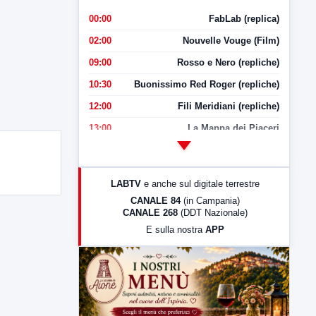
00:00
FabLab (replica)
02:00
Nouvelle Vouge (Film)
09:00
Rosso e Nero (repliche)
10:30
Buonissimo Red Roger (repliche)
12:00
Fili Meridiani (repliche)
13:00
La Mappa dei Piaceri
14:00
LabNews
17:00
LabNews (replica)
LABTV
e anche sul digitale terrestre
18:30
Di Faccia e di Profilo (repliche)
CANALE 84
(in Campania)
CANALE 268
(DDT Nazionale)
19:30
LabNews (Diretta)
E sulla nostra
APP
21:00
Free Sport
23:00
LabNews (replica)