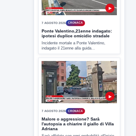
▶
7 AGOSTO 2026
CRONACA
Ponte Valentino,21enne indagato:
ipotesi duplice omicidio stradale
Incidente mortale a Ponte Valentino,
indagato il 21enne alla guida...
▶
7 AGOSTO 2026
CRONACA
Malore o aggressione? Sarà
l'autopsia a chiarire il giallo di Villa
Adriana
Sarà affidato con ogni probabilità all'inizio