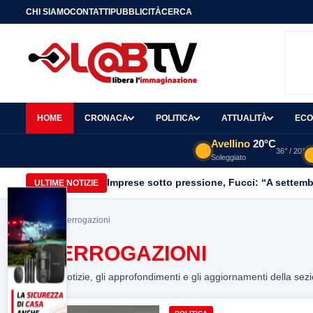
CHI SIAMO
CONTATTI
PUBBLICITÀ
CERCA
HOME
CRONACA
POLITICA
ATTUALITÀ
ECO
Avellino
20°C
36° / 20°
Soleggiato
Imprese sotto pressione, Fucci: “A settemb
ULTIME NOTIZIE
Home
> interrogazioni
INTERROGAZIONI
Tutte le notizie, gli approfondimenti e gli aggiornamenti della sez