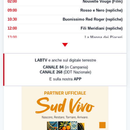
02:00
Nouvelle Vouge (Film)
09:00
Rosso e Nero (repliche)
10:30
Buonissimo Red Roger (repliche)
12:00
Fili Meridiani (repliche)
13:00
La Mappa dei Piaceri
14:00
LabNews
17:00
LabNews (replica)
LABTV
e anche sul digitale terrestre
18:30
Di Faccia e di Profilo (repliche)
CANALE 84
(in Campania)
CANALE 268
(DDT Nazionale)
19:30
LabNews (Diretta)
E sulla nostra
APP
21:00
Free Sport
23:00
LabNews (replica)