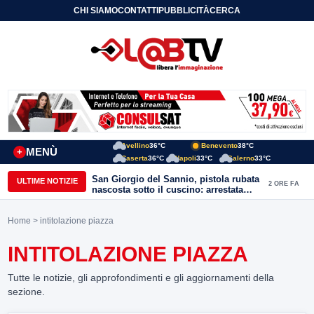
CHI SIAMO
CONTATTI
PUBBLICITÀ
CERCA
Avellino
36°C
Benevento
38°C
MENÙ
+
Caserta
36°C
Napoli
33°C
Salerno
33°C
San Giorgio del Sannio, pistola rubata
ULTIME NOTIZIE
2 ORE FA
nascosta sotto il cuscino: arrestata
51enne
Home
> intitolazione piazza
INTITOLAZIONE PIAZZA
Tutte le notizie, gli approfondimenti e gli aggiornamenti della
sezione.