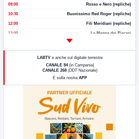
09:00
Rosso e Nero (repliche)
10:30
Buonissimo Red Roger (repliche)
12:00
Fili Meridiani (repliche)
13:00
La Mappa dei Piaceri
14:00
LabNews
17:00
LabNews (replica)
LABTV
e anche sul digitale terrestre
18:30
Di Faccia e di Profilo (repliche)
CANALE 84
(in Campania)
CANALE 268
(DDT Nazionale)
19:30
LabNews (Diretta)
E sulla nostra
APP
21:00
Free Sport
23:00
LabNews (replica)