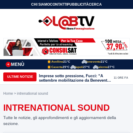
CHI SIAMO
CONTATTI
PUBBLICITÀ
CERCA
Avellino
21°C
Benevento
21°C
MENÙ
+
Caserta
25°C
Napoli
27°C
Salerno
27°C
Imprese sotto pressione, Fucci: “A
ULTIME NOTIZIE
11 ORE FA
settembre mobilitazione da Benevento
e Avellino”
Home
> intrenational sound
INTRENATIONAL SOUND
Tutte le notizie, gli approfondimenti e gli aggiornamenti della
sezione.