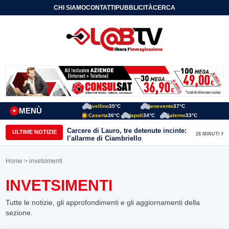
CHI SIAMO
CONTATTI
PUBBLICITÀ
CERCA
Avellino
35°C
Benevento
37°C
MENÙ
+
Caserta
36°C
Napoli
34°C
Salerno
33°C
Carcere di Lauro, tre detenute incinte:
ULTIME NOTIZIE
28 MINUTI FA
l’allarme di Ciambriello
Home
> invetsimenti
INVETSIMENTI
Tutte le notizie, gli approfondimenti e gli aggiornamenti della
sezione.