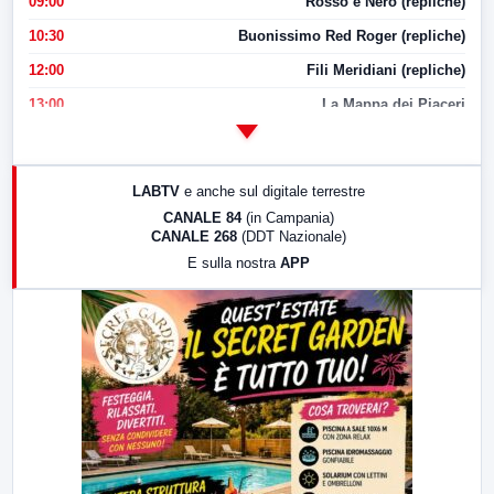
09:00
Rosso e Nero (repliche)
10:30
Buonissimo Red Roger (repliche)
12:00
Fili Meridiani (repliche)
13:00
La Mappa dei Piaceri
14:00
LabNews
17:00
LabNews (replica)
LABTV
e anche sul digitale terrestre
18:30
Di Faccia e di Profilo (repliche)
CANALE 84
(in Campania)
CANALE 268
(DDT Nazionale)
19:30
LabNews (Diretta)
E sulla nostra
APP
21:00
Free Sport
23:00
LabNews (replica)