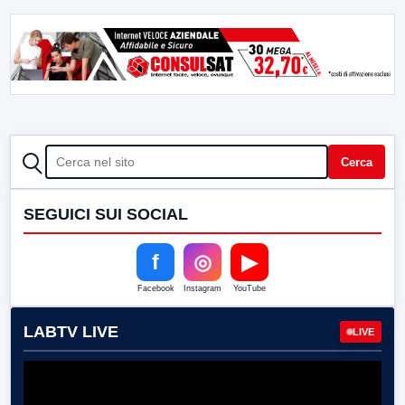
CERCA
Cerca
SEGUICI SUI SOCIAL
f
◎
▶
Facebook
Instagram
YouTube
LABTV LIVE
LIVE