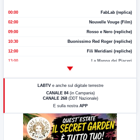
00:00
FabLab (replica)
02:00
Nouvelle Vouge (Film)
09:00
Rosso e Nero (repliche)
10:30
Buonissimo Red Roger (repliche)
12:00
Fili Meridiani (repliche)
13:00
La Mappa dei Piaceri
14:00
LabNews
17:00
LabNews (replica)
LABTV
e anche sul digitale terrestre
18:30
Di Faccia e di Profilo (repliche)
CANALE 84
(in Campania)
CANALE 268
(DDT Nazionale)
19:30
LabNews (Diretta)
E sulla nostra
APP
21:00
Free Sport
23:00
LabNews (replica)