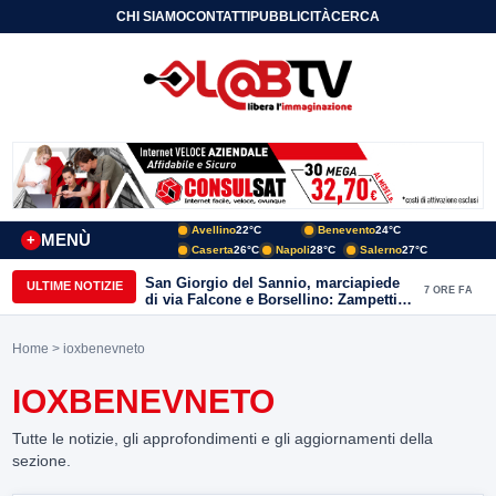
CHI SIAMO
CONTATTI
PUBBLICITÀ
CERCA
Avellino
22°C
Benevento
24°C
MENÙ
+
Caserta
26°C
Napoli
28°C
Salerno
27°C
San Giorgio del Sannio, marciapiede
ULTIME NOTIZIE
7 ORE FA
di via Falcone e Borsellino: Zampetti e
Lombardi replicano alle polemiche
Home
> ioxbenevneto
IOXBENEVNETO
Tutte le notizie, gli approfondimenti e gli aggiornamenti della
sezione.