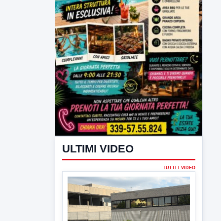
ULTIMI VIDEO
TUTTI I VIDEO
▶
5 AGOSTO 2026
ATTUALITÀ
Hanon-Evo, i lavoratori dicono sì al
piano industriale
L'assemblea dei lavoratori Hanon questa
mattina a Contrada Olivola. Decisa...