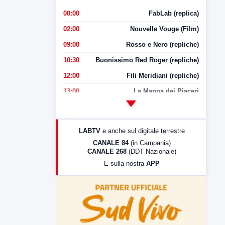
00:00
FabLab (replica)
02:00
Nouvelle Vouge (Film)
09:00
Rosso e Nero (repliche)
10:30
Buonissimo Red Roger (repliche)
12:00
Fili Meridiani (repliche)
13:00
La Mappa dei Piaceri
14:00
LabNews
17:00
LabNews (replica)
LABTV
e anche sul digitale terrestre
18:30
Di Faccia e di Profilo (repliche)
CANALE 84
(in Campania)
CANALE 268
(DDT Nazionale)
19:30
LabNews (Diretta)
E sulla nostra
APP
21:00
Free Sport
23:00
LabNews (replica)