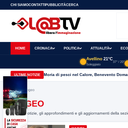
CHI SIAMO
CONTATTI
PUBBLICITÀ
CERCA
HOME
CRONACA
POLITICA
ATTUALITÀ
ECO
Avellino
21°C
37° / 20°
Soleggiato
Moria di pesci nel Calore, Benevento Doma
ULTIME NOTIZIE
Home
> ipogeo
IPOGEO
Tutte le notizie, gli approfondimenti e gli aggiornamenti della sez