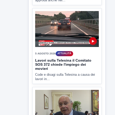
Lavori sulla Telesina il Comitato
SOS 372 chiede l'impiego dei
movieri
Code e disagi sulla Telesina a causa dei
lavori in...
▶
5 AGOSTO 2026
ATTUALITÀ
Sannio acque nelle mani di ACEA
Sannio Acque prende forma: costituita
ufficialmente la società per la...