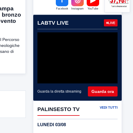
tampa
Facebook
Instagram
YouTube
di bronzo
evento
LABTV LIVE
LIVE
il Percorso
heologiche
sano di
Guarda ora
Guarda la diretta streaming
VEDI TUTTI
PALINSESTO TV
LUNEDI 03/08