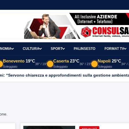
NOMIA
CULTURA
SPORT
PALINSESTO
FORMAT TV
Benevento
19°C
Caserta
23°C
Napoli
25°C
38° / 19°
36° / 23°
34° /
Soleggiato
Soleggiato
Soleggiato
ni: “Servono chiarezza e approfondimenti sulla gestione ambient
ione.