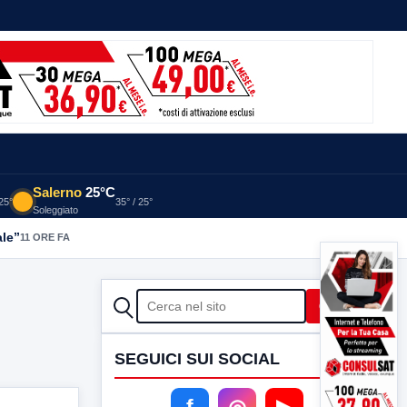
Salerno
25°C
 25°
35° / 25°
Soleggiato
ale”
11 ORE FA
CERCA
Cerca
SEGUICI SUI SOCIAL
f
◎
▶