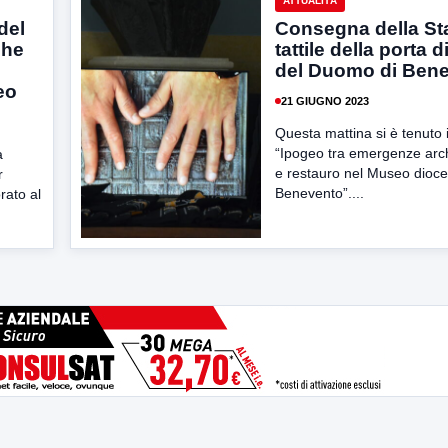
ATTUALITÀ
del
Consegna della S
che
tattile della porta 
del Duomo di Ben
eo
21 GIUGNO 2023
Questa mattina si è tenuto 
“Ipogeo tra emergenze arc
a
e restauro nel Museo dioce
r
Benevento”....
rato al