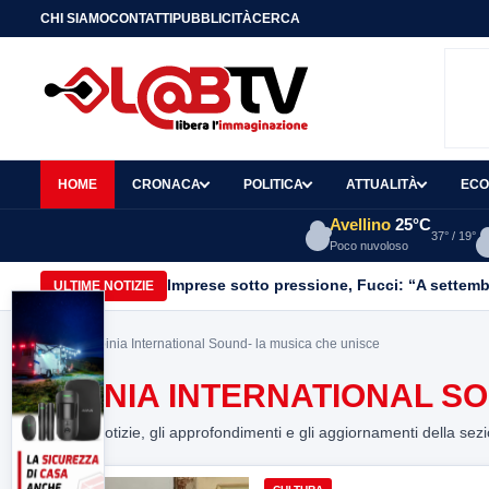
CHI SIAMO
CONTATTI
PUBBLICITÀ
CERCA
HOME
CRONACA
POLITICA
ATTUALITÀ
ECO
Avellino
25°C
37° / 19°
Poco nuvoloso
Imprese sotto pressione, Fucci: “A settemb
ULTIME NOTIZIE
Home
> Irpinia International Sound- la musica che unisce
IRPINIA INTERNATIONAL S
Tutte le notizie, gli approfondimenti e gli aggiornamenti della sez