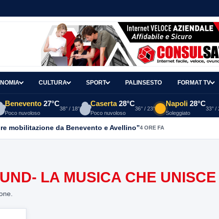
NOMIA
CULTURA
SPORT
PALINSESTO
FORMAT TV
Benevento
27°C
Caserta
28°C
Napoli
28°C
38° / 18°
36° / 23°
33° /
Poco nuvoloso
Poco nuvoloso
Soleggiato
re mobilitazione da Benevento e Avellino”
4 ORE FA
OUND- LA MUSICA CHE UNISCE
ione.