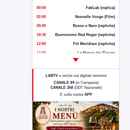
00:00
FabLab (replica)
02:00
Nouvelle Vouge (Film)
09:00
Rosso e Nero (repliche)
10:30
Buonissimo Red Roger (repliche)
12:00
Fili Meridiani (repliche)
13:00
La Mappa dei Piaceri
14:00
LabNews
17:00
LabNews (replica)
LABTV
e anche sul digitale terrestre
18:30
Di Faccia e di Profilo (repliche)
CANALE 84
(in Campania)
CANALE 268
(DDT Nazionale)
19:30
LabNews (Diretta)
E sulla nostra
APP
21:00
Free Sport
23:00
LabNews (replica)