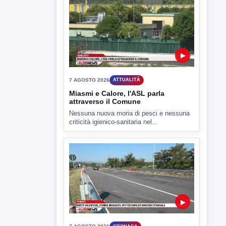
7 AGOSTO 2026
SPORT BENEVENTO
Benevento Calcio: Le scelte di
Floro Flores per il debutto di Coppa
Italia
Il Benevento è pronto al debutto di Coppa
Italia. Scelte...
▶
7 AGOSTO 2026
ATTUALITÀ
Miasmi e Calore, l'ASL parla
attraverso il Comune
Nessuna nuova moria di pesci e nessuna
criticità igienico-sanitaria nel...