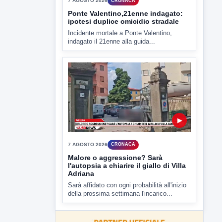
▶
7 AGOSTO 2026
CRONACA
Ponte Valentino,21enne indagato:
ipotesi duplice omicidio stradale
Incidente mortale a Ponte Valentino,
indagato il 21enne alla guida...
▶
7 AGOSTO 2026
CRONACA