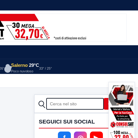
Salerno
29°C
 26°
33° / 25°
Poco nuvoloso
CERCA
Cerca
SEGUICI SUI SOCIAL
f
◎
▶