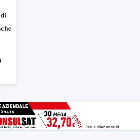
 di
nche
l