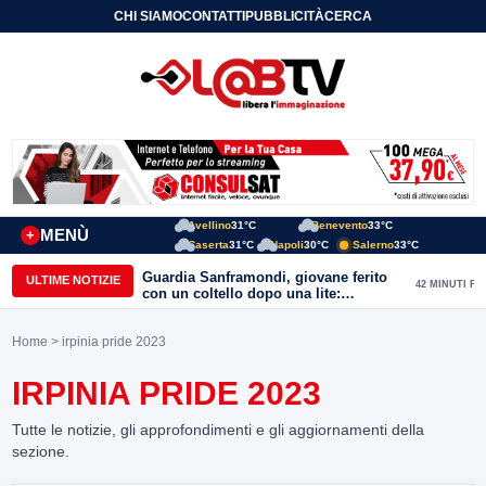
CHI SIAMO
CONTATTI
PUBBLICITÀ
CERCA
Avellino
31°C
Benevento
33°C
MENÙ
+
Caserta
31°C
Napoli
30°C
Salerno
33°C
Guardia Sanframondi, giovane ferito
ULTIME NOTIZIE
42 MINUTI FA
con un coltello dopo una lite:
individuato il presunto autore
Home
> irpinia pride 2023
IRPINIA PRIDE 2023
Tutte le notizie, gli approfondimenti e gli aggiornamenti della
sezione.