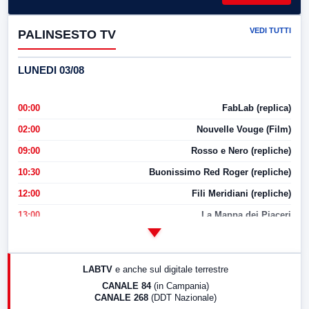
VEDI TUTTI
PALINSESTO TV
LUNEDI 03/08
00:00
FabLab (replica)
02:00
Nouvelle Vouge (Film)
09:00
Rosso e Nero (repliche)
10:30
Buonissimo Red Roger (repliche)
12:00
Fili Meridiani (repliche)
13:00
La Mappa dei Piaceri
14:00
LabNews
17:00
LabNews (replica)
LABTV
e anche sul digitale terrestre
18:30
Di Faccia e di Profilo (repliche)
CANALE 84
(in Campania)
CANALE 268
(DDT Nazionale)
19:30
LabNews (Diretta)