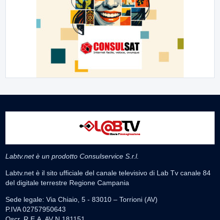
Labtv.net è un prodotto Consulservice S.r.l.
Labtv.net è il sito ufficiale del canale televisivo di Lab Tv canale 84
del digitale terrestre Regione Campania
Sede legale: Via Chiaio, 5 - 83010 – Torrioni (AV)
P.IVA 02757950643
Oscr. R.E.A. AV N.181151