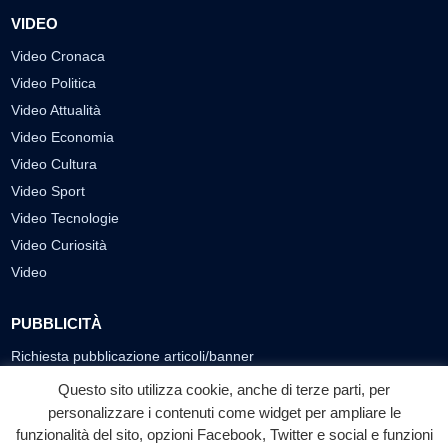
VIDEO
Video Cronaca
Video Politica
Video Attualità
Video Economia
Video Cultura
Video Sport
Video Tecnologie
Video Curiosità
Video
PUBBLICITÀ
Richiesta pubblicazione articoli/banner
Questo sito utilizza cookie, anche di terze parti, per
SEGUICI SUI SOCIAL
personalizzare i contenuti come widget per ampliare le
f
◎
▶
funzionalità del sito, opzioni Facebook, Twitter e social e funzioni