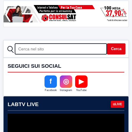
CERCA
Cerca
SEGUICI SUI SOCIAL
f
◎
▶
Facebook
Instagram
YouTube
LABTV LIVE
LIVE