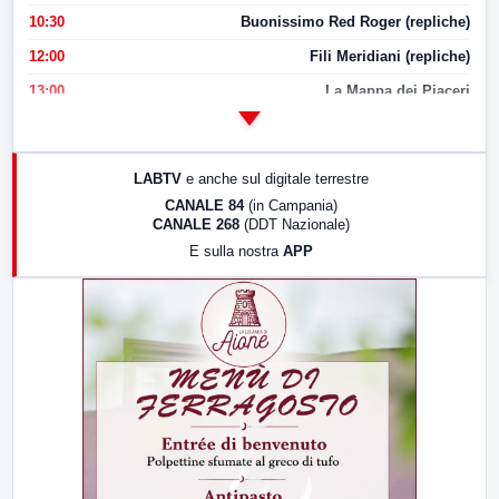
10:30
Buonissimo Red Roger (repliche)
12:00
Fili Meridiani (repliche)
13:00
La Mappa dei Piaceri
14:00
LabNews
17:00
LabNews (replica)
LABTV
e anche sul digitale terrestre
18:30
Di Faccia e di Profilo (repliche)
CANALE 84
(in Campania)
CANALE 268
(DDT Nazionale)
19:30
LabNews (Diretta)
E sulla nostra
APP
21:00
Free Sport
23:00
LabNews (replica)