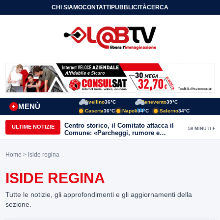
CHI SIAMO
CONTATTI
PUBBLICITÀ
CERCA
Avellino
36°C
Benevento
39°C
MENÙ
+
Caserta
36°C
Napoli
34°C
Salerno
34°C
Centro storico, il Comitato attacca il
ULTIME NOTIZIE
59 MINUTI FA
Comune: «Parcheggi, rumore e
degrado, servono risposte immediate»
Home
> iside regina
ISIDE REGINA
Tutte le notizie, gli approfondimenti e gli aggiornamenti della
sezione.