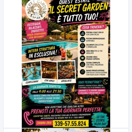
23:00
LabNews (replica)