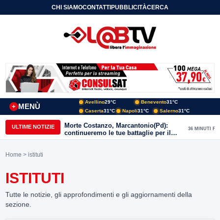
CHI SIAMO
CONTATTI
PUBBLICITÀ
CERCA
Avellino
29°C
Benevento
31°C
MENÙ
+
Caserta
31°C
Napoli
31°C
Salerno
31°C
Morte Costanzo, Marcantonio(Pd):
ULTIME NOTIZIE
36 MINUTI FA
continueremo le tue battaglie per il
Sannio
Home
> istituti
ISTITUTI
Tutte le notizie, gli approfondimenti e gli aggiornamenti della
sezione.