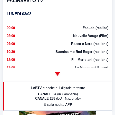
PALINSESTO TV
LUNEDI 03/08
00:00
FabLab (replica)
02:00
Nouvelle Vouge (Film)
09:00
Rosso e Nero (repliche)
10:30
Buonissimo Red Roger (repliche)
12:00
Fili Meridiani (repliche)
13:00
La Mappa dei Piaceri
14:00
LabNews
17:00
LabNews (replica)
LABTV
e anche sul digitale terrestre
18:30
Di Faccia e di Profilo (repliche)
CANALE 84
(in Campania)
CANALE 268
(DDT Nazionale)
19:30
LabNews (Diretta)
E sulla nostra
APP
21:00
Free Sport