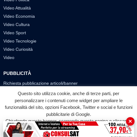
Video Attualità
Video Economia
Video Cultura
Video Sport
Video Tecnologie
Video Curiosità
Video
PUBBLICITÀ
Richiesta pubblicazione articoli/banner
Questo sito utilizza cookie, anche di terze parti, per
SEGUICI SUI SOCIAL
personalizzare i contenuti come widget per ampliare le
funzionalità del sito, opzioni Facebook, Twitter e social e funzioni
f
◎
▶
pubblicitarie di Google.
Facebook
Instagram
YouTube
×
Chiudendo questo banner, scorrendo questa pagina o cliccando
su qualunque suo elemento acconsenti all'uso dei cookie.
© 2026 LABTV - Tutti i diritti riservati