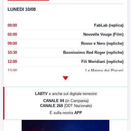
LUNEDI 10/08
00:00
FabLab (replica)
02:00
Nouvelle Vouge (Film)
09:00
Rosso e Nero (repliche)
10:30
Buonissimo Red Roger (repliche)
12:00
Fili Meridiani (repliche)
13:00
La Mappa dei Piaceri
14:00
LabNews
17:00
LabNews (replica)
LABTV
e anche sul digitale terrestre
18:30
Di Faccia e di Profilo (repliche)
CANALE 84
(in Campania)
CANALE 268
(DDT Nazionale)
19:30
LabNews (Diretta)
E sulla nostra
APP
21:00
Free Sport
23:00
LabNews (replica)