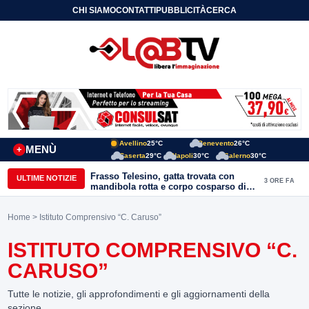
CHI SIAMO
CONTATTI
PUBBLICITÀ
CERCA
Avellino
25°C
Benevento
26°C
MENÙ
+
Caserta
29°C
Napoli
30°C
Salerno
30°C
Frasso Telesino, gatta trovata con
ULTIME NOTIZIE
3 ORE FA
mandibola rotta e corpo cosparso di
colla: “Atto di inaudita crudeltà”
Home
> Istituto Comprensivo “C. Caruso”
ISTITUTO COMPRENSIVO “C.
CARUSO”
Tutte le notizie, gli approfondimenti e gli aggiornamenti della
sezione.