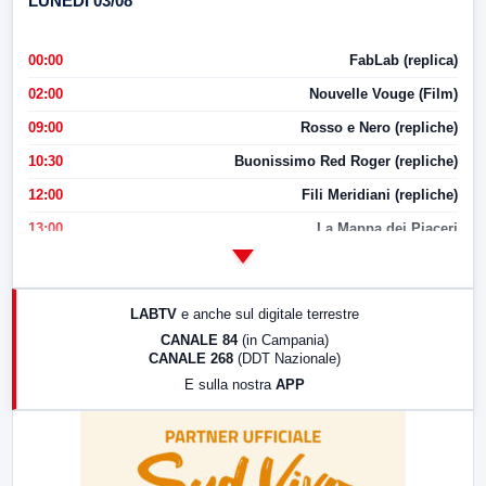
LUNEDI 03/08
00:00
FabLab (replica)
02:00
Nouvelle Vouge (Film)
09:00
Rosso e Nero (repliche)
10:30
Buonissimo Red Roger (repliche)
12:00
Fili Meridiani (repliche)
13:00
La Mappa dei Piaceri
14:00
LabNews
17:00
LabNews (replica)
LABTV
e anche sul digitale terrestre
18:30
Di Faccia e di Profilo (repliche)
CANALE 84
(in Campania)
CANALE 268
(DDT Nazionale)
19:30
LabNews (Diretta)
E sulla nostra
APP
21:00
Free Sport
23:00
LabNews (replica)