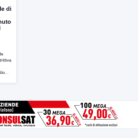
le di
nuto
l
le
ittiva
io...