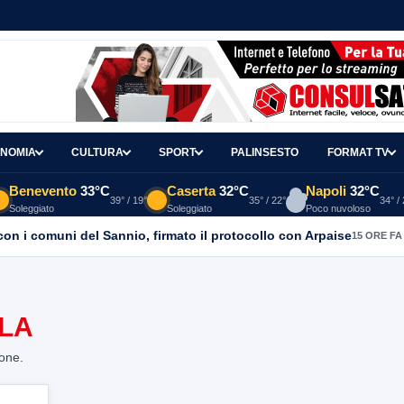
NOMIA
CULTURA
SPORT
PALINSESTO
FORMAT TV
Benevento
33°C
Caserta
32°C
Napoli
32°C
39° / 19°
35° / 22°
34° /
Soleggiato
Soleggiato
Poco nuvoloso
con i comuni del Sannio, firmato il protocollo con Arpaise
15 ORE FA
OLA
ione.