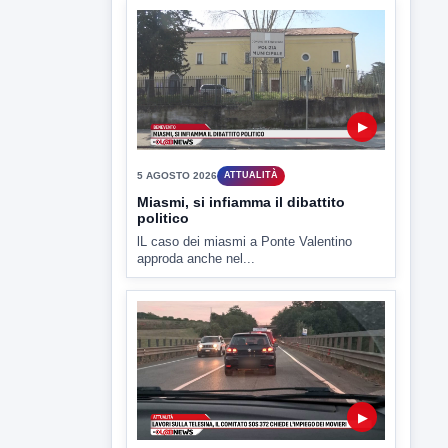
▶
5 AGOSTO 2026
ATTUALITÀ
Miasmi, si infiamma il dibattito
politico
lL caso dei miasmi a Ponte Valentino
approda anche nel...
▶
5 AGOSTO 2026
ATTUALITÀ
Lavori sulla Telesina il Comitato
SOS 372 chiede l'impiego dei