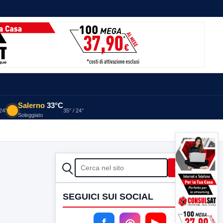
Salerno
33°C
 24°
35° / 24°
Soleggiato
CERCA
Cerca
SEGUICI SUI SOCIAL
f
◎
▶