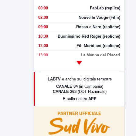
00:00
FabLab (replica)
02:00
Nouvelle Vouge (Film)
09:00
Rosso e Nero (repliche)
10:30
Buonissimo Red Roger (repliche)
12:00
Fili Meridiani (repliche)
13:00
La Mappa dei Piaceri
14:00
LabNews
17:00
LabNews (replica)
LABTV
e anche sul digitale terrestre
18:30
Di Faccia e di Profilo (repliche)
CANALE 84
(in Campania)
CANALE 268
(DDT Nazionale)
19:30
LabNews (Diretta)
E sulla nostra
APP
21:00
Free Sport
23:00
LabNews (replica)