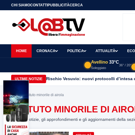
CHI SIAMO
CONTATTI
PUBBLICITÀ
CERCA
HOME
CRONACA
POLITICA
ATTUALITÀ
ECO
Avellino
33°C
36° / 20°
Soleggiato
Rischio Vesuvio: nuovi protocolli d’intesa 
ULTIME NOTIZIE
Home
> istituto minorile di airola
ISTITUTO MINORILE DI AIR
Tutte le notizie, gli approfondimenti e gli aggiornamenti della sez