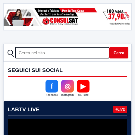
CERCA
Cerca
SEGUICI SUI SOCIAL
f
◎
▶
Facebook
Instagram
YouTube
LABTV LIVE
LIVE