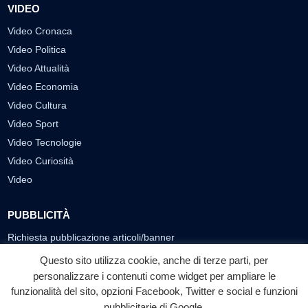
VIDEO
Video Cronaca
Video Politica
Video Attualità
Video Economia
Video Cultura
Video Sport
Video Tecnologie
Video Curiosità
Video
PUBBLICITÀ
Richiesta pubblicazione articoli/banner
Questo sito utilizza cookie, anche di terze parti, per
SEGUICI SUI SOCIAL
personalizzare i contenuti come widget per ampliare le
f
◎
▶
funzionalità del sito, opzioni Facebook, Twitter e social e funzioni
pubblicitarie di Google.