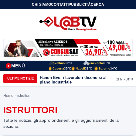
CHI SIAMO
CONTATTI
PUBBLICITÀ
CERCA
Avellino
36°C
Benevento
38°C
MENÙ
+
Caserta
35°C
Napoli
33°C
Salerno
34°C
Hanon-Evo, i lavoratori dicono si al
ULTIME NOTIZIE
28 MINUTI FA
piano industriale
Home
> istruttori
ISTRUTTORI
Tutte le notizie, gli approfondimenti e gli aggiornamenti della
sezione.