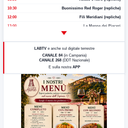
10:30
Buonissimo Red Roger (repliche)
12:00
Fili Meridiani (repliche)
13:00
La Mappa dei Piaceri
14:00
LabNews
17:00
LabNews (replica)
LABTV
e anche sul digitale terrestre
18:30
Di Faccia e di Profilo (repliche)
CANALE 84
(in Campania)
CANALE 268
(DDT Nazionale)
19:30
LabNews (Diretta)
E sulla nostra
APP
21:00
Free Sport
23:00
LabNews (replica)