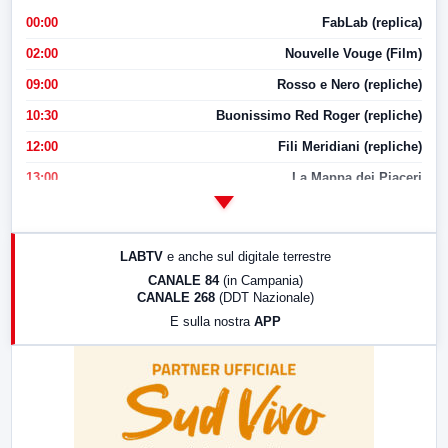
00:00
FabLab (replica)
02:00
Nouvelle Vouge (Film)
09:00
Rosso e Nero (repliche)
10:30
Buonissimo Red Roger (repliche)
12:00
Fili Meridiani (repliche)
13:00
La Mappa dei Piaceri
14:00
LabNews
17:00
LabNews (replica)
LABTV
e anche sul digitale terrestre
18:30
Di Faccia e di Profilo (repliche)
CANALE 84
(in Campania)
CANALE 268
(DDT Nazionale)
19:30
LabNews (Diretta)
E sulla nostra
APP
21:00
Free Sport
23:00
LabNews (replica)