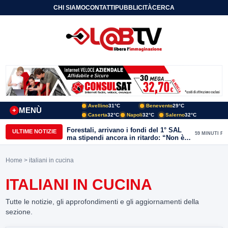
CHI SIAMO
CONTATTI
PUBBLICITÀ
CERCA
Avellino
31°C
Benevento
29°C
MENÙ
+
Caserta
32°C
Napoli
32°C
Salerno
32°C
Forestali, arrivano i fondi del 1° SAL
ULTIME NOTIZIE
59 MINUTI FA
ma stipendi ancora in ritardo: “Non è
più sostenibile”
Home
> italiani in cucina
ITALIANI IN CUCINA
Tutte le notizie, gli approfondimenti e gli aggiornamenti della
sezione.