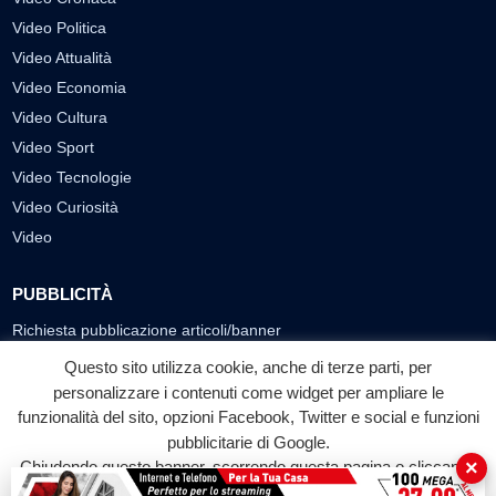
Video Politica
Video Attualità
Video Economia
Video Cultura
Video Sport
Video Tecnologie
Video Curiosità
Video
PUBBLICITÀ
Richiesta pubblicazione articoli/banner
Questo sito utilizza cookie, anche di terze parti, per
SEGUICI SUI SOCIAL
personalizzare i contenuti come widget per ampliare le
funzionalità del sito, opzioni Facebook, Twitter e social e funzioni
f
◎
▶
pubblicitarie di Google.
Facebook
Instagram
YouTube
×
Chiudendo questo banner, scorrendo questa pagina o cliccando
su qualunque suo elemento acconsenti all'uso dei cookie.