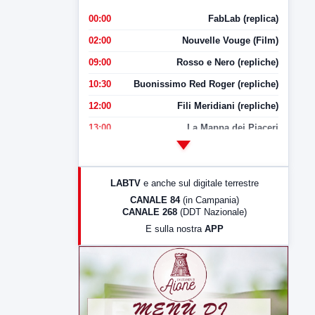
00:00
FabLab (replica)
02:00
Nouvelle Vouge (Film)
09:00
Rosso e Nero (repliche)
10:30
Buonissimo Red Roger (repliche)
12:00
Fili Meridiani (repliche)
13:00
La Mappa dei Piaceri
14:00
LabNews
17:00
LabNews (replica)
LABTV
e anche sul digitale terrestre
18:30
Di Faccia e di Profilo (repliche)
CANALE 84
(in Campania)
CANALE 268
(DDT Nazionale)
19:30
LabNews (Diretta)
E sulla nostra
APP
21:00
Free Sport
23:00
LabNews (replica)