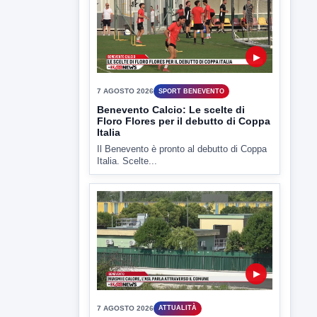
Il Benevento è pronto al debutto di Coppa
Italia. Scelte...
▶
7 AGOSTO 2026
ATTUALITÀ
Miasmi e Calore, l'ASL parla
attraverso il Comune
Nessuna nuova moria di pesci e nessuna
criticità igienico-sanitaria nel...