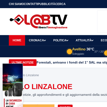
CHI SIAMO
CONTATTI
PUBBLICITÀ
CERCA
HOME
CRONACA
POLITICA
ATTUALITÀ
ECO
Avellino
36°C
37° / 20°
Soleggiato
Forestali, arrivano i fondi del 1° SAL ma st
ULTIME NOTIZIE
Home
> Italo Linzalone
ITALO LINZALONE
Tutte le notizie, gli approfondimenti e gli aggiornamenti della sez