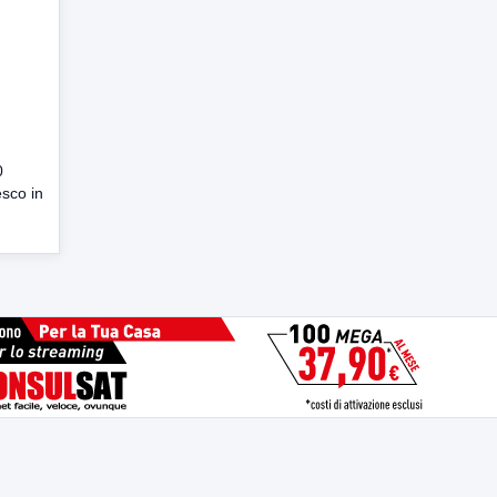
0
esco in
.