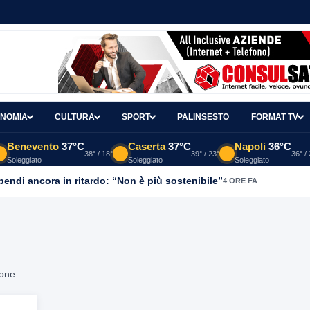
NOMIA
CULTURA
SPORT
PALINSESTO
FORMAT TV
Benevento
37°C
Caserta
37°C
Napoli
36°C
38° / 18°
39° / 23°
36° /
Soleggiato
Soleggiato
Soleggiato
ipendi ancora in ritardo: “Non è più sostenibile”
4 ORE FA
ione.