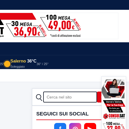
Salerno
36°C
 25°
36° / 25°
Soleggiato
CERCA
Cerca
SEGUICI SUI SOCIAL
f
◎
▶