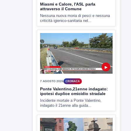
▶
7 AGOSTO 2026
CRONACA
Ponte Valentino,21enne indagato:
ipotesi duplice omicidio stradale
Incidente mortale a Ponte Valentino,
indagato il 21enne alla guida...
▶
7 AGOSTO 2026
CRONACA
Malore o aggressione? Sarà
l'autopsia a chiarire il giallo di Villa
Adriana
Sarà affidato con ogni probabilità all'inizio