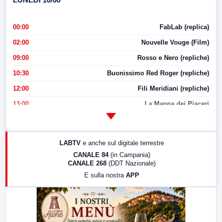
00:00
FabLab (replica)
02:00
Nouvelle Vouge (Film)
09:00
Rosso e Nero (repliche)
10:30
Buonissimo Red Roger (repliche)
12:00
Fili Meridiani (repliche)
13:00
La Mappa dei Piaceri
14:00
LabNews
17:00
LabNews (replica)
LABTV
e anche sul digitale terrestre
18:30
Di Faccia e di Profilo (repliche)
CANALE 84
(in Campania)
CANALE 268
(DDT Nazionale)
19:30
LabNews (Diretta)
E sulla nostra
APP
21:00
Free Sport
23:00
LabNews (replica)