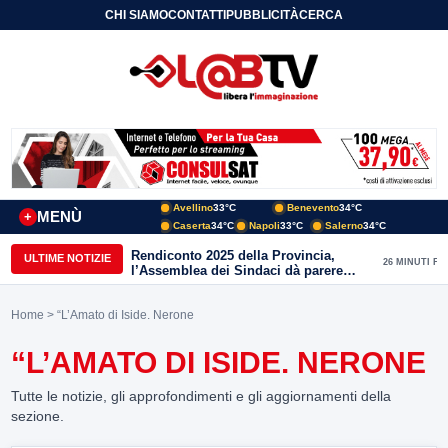
CHI SIAMO
CONTATTI
PUBBLICITÀ
CERCA
Avellino
33°C
Benevento
34°C
MENÙ
+
Caserta
34°C
Napoli
33°C
Salerno
34°C
Rendiconto 2025 della Provincia,
ULTIME NOTIZIE
26 MINUTI FA
l’Assemblea dei Sindaci dà parere
favorevole all’unanimità
Home
> “L’Amato di Iside. Nerone
“L’AMATO DI ISIDE. NERONE
Tutte le notizie, gli approfondimenti e gli aggiornamenti della
sezione.