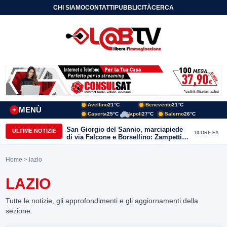
CHI SIAMO
CONTATTI
PUBBLICITÀ
CERCA
Avellino
21°C
Benevento
21°C
MENÙ
+
Caserta
25°C
Napoli
27°C
Salerno
26°C
San Giorgio del Sannio, marciapiede
ULTIME NOTIZIE
10 ORE FA
di via Falcone e Borsellino: Zampetti e
Lombardi replicano alle polemiche
Home
> lazio
LAZIO
Tutte le notizie, gli approfondimenti e gli aggiornamenti della
sezione.