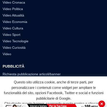
Video Cronaca
Video Politica
Video Attualità
Video Economia
Video Cultura
Video Sport
Video Tecnologie
Video Curiosità
Video
PUBBLICITÀ
Richiesta pubblicazione articoli/banner
Questo sito utilizza cookie, anche di terze parti, per
SEGUICI SUI SOCIAL
personalizzare i contenuti come widget per ampliare le
f
◎
▶
funzionalità del sito, opzioni Facebook, Twitter e social e funzioni
pubblicitarie di Google.
Facebook
Instagram
YouTube
×
Chiudendo questo banner, scorrendo questa pagina o cliccando