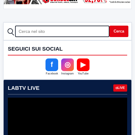
CERCA
Cerca
SEGUICI SUI SOCIAL
f
◎
▶
Facebook
Instagram
YouTube
LABTV LIVE
LIVE