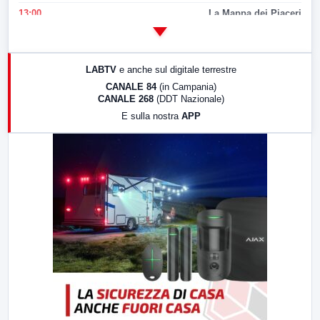
13:00
La Mappa dei Piaceri
14:00
LabNews
17:00
LabNews (replica)
LABTV
e anche sul digitale terrestre
18:30
Di Faccia e di Profilo (repliche)
CANALE 84
(in Campania)
CANALE 268
(DDT Nazionale)
19:30
LabNews (Diretta)
E sulla nostra
APP
21:00
Free Sport
23:00
LabNews (replica)