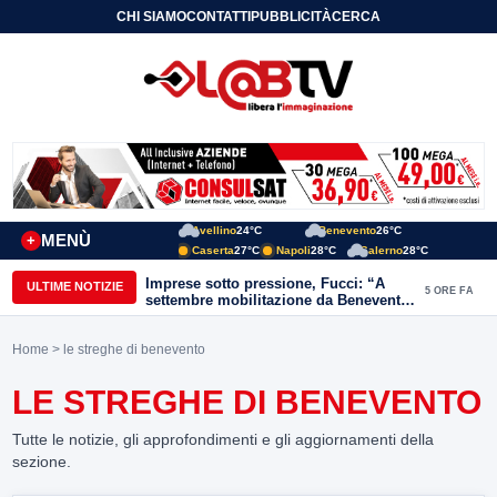
CHI SIAMO
CONTATTI
PUBBLICITÀ
CERCA
Avellino
24°C
Benevento
26°C
MENÙ
+
Caserta
27°C
Napoli
28°C
Salerno
28°C
Imprese sotto pressione, Fucci: “A
ULTIME NOTIZIE
5 ORE FA
settembre mobilitazione da Benevento
e Avellino”
Home
> le streghe di benevento
LE STREGHE DI BENEVENTO
Tutte le notizie, gli approfondimenti e gli aggiornamenti della
sezione.