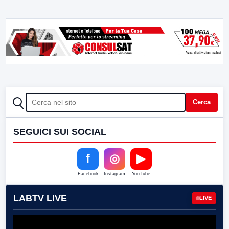
CERCA
Cerca
SEGUICI SUI SOCIAL
f
◎
▶
Facebook
Instagram
YouTube
LABTV LIVE
LIVE