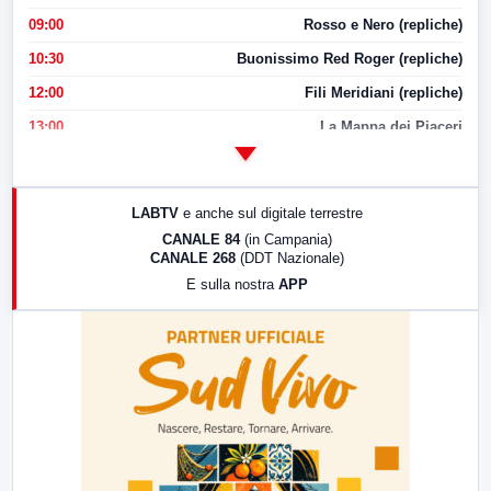
09:00
Rosso e Nero (repliche)
10:30
Buonissimo Red Roger (repliche)
12:00
Fili Meridiani (repliche)
13:00
La Mappa dei Piaceri
14:00
LabNews
17:00
LabNews (replica)
LABTV
e anche sul digitale terrestre
18:30
Di Faccia e di Profilo (repliche)
CANALE 84
(in Campania)
CANALE 268
(DDT Nazionale)
19:30
LabNews (Diretta)
E sulla nostra
APP
21:00
Free Sport
23:00
LabNews (replica)