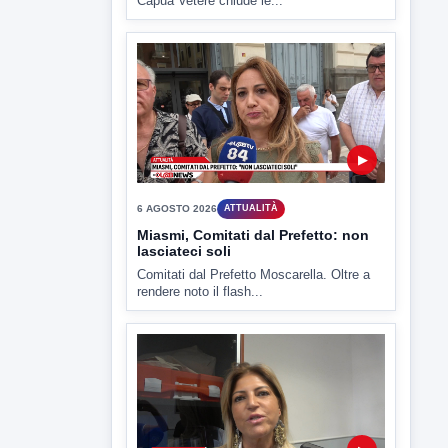
Capua Vetere chiude le...
▶
6 AGOSTO 2026
ATTUALITÀ
Miasmi, Comitati dal Prefetto: non
lasciateci soli
Comitati dal Prefetto Moscarella. Oltre a
rendere noto il flash...