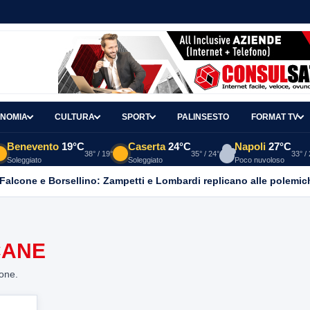
NOMIA
CULTURA
SPORT
PALINSESTO
FORMAT TV
Benevento
19°C
Caserta
24°C
Napoli
27°C
38° / 19°
35° / 24°
33° /
Soleggiato
Soleggiato
Poco nuvoloso
 Falcone e Borsellino: Zampetti e Lombardi replicano alle polemic
CANE
ione.