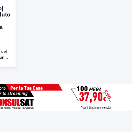
o|
duto
a
 del
n...