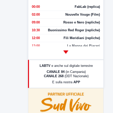
00:00
FabLab (replica)
02:00
Nouvelle Vouge (Film)
09:00
Rosso e Nero (repliche)
10:30
Buonissimo Red Roger (repliche)
12:00
Fili Meridiani (repliche)
13:00
La Mappa dei Piaceri
14:00
LabNews
17:00
LabNews (replica)
LABTV
e anche sul digitale terrestre
18:30
Di Faccia e di Profilo (repliche)
CANALE 84
(in Campania)
CANALE 268
(DDT Nazionale)
19:30
LabNews (Diretta)
E sulla nostra
APP
21:00
Free Sport
23:00
LabNews (replica)