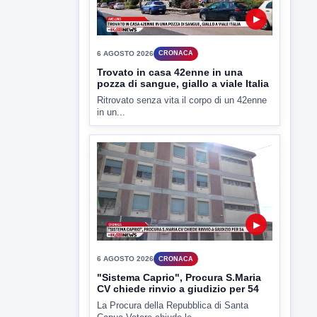
▶
6 AGOSTO 2026
CRONACA
Trovato in casa 42enne in una
pozza di sangue, giallo a viale Italia
Ritrovato senza vita il corpo di un 42enne
in un...
▶
6 AGOSTO 2026
CRONACA
"Sistema Caprio", Procura S.Maria
CV chiede rinvio a giudizio per 54
La Procura della Repubblica di Santa