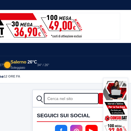
Salerno
26°C
 27°
34° / 26°
Soleggiato
he
12 ORE FA
CERCA
Cerca
SEGUICI SUI SOCIAL
f
◎
▶