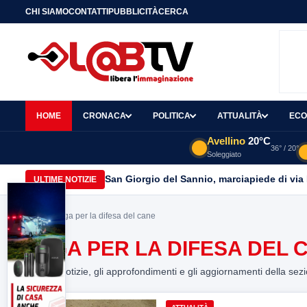
CHI SIAMO
CONTATTI
PUBBLICITÀ
CERCA
HOME
CRONACA
POLITICA
ATTUALITÀ
ECO
Avellino
20°C
36° / 20°
Soleggiato
San Giorgio del Sannio, marciapiede di via
ULTIME NOTIZIE
Home
> lega per la difesa del cane
LEGA PER LA DIFESA DEL 
Tutte le notizie, gli approfondimenti e gli aggiornamenti della sez