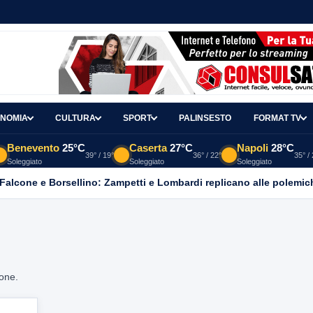
NOMIA
CULTURA
SPORT
PALINSESTO
FORMAT TV
Benevento
25°C
Caserta
27°C
Napoli
28°C
39° / 19°
36° / 22°
35° /
Soleggiato
Soleggiato
Soleggiato
 Falcone e Borsellino: Zampetti e Lombardi replicano alle polemic
ione.