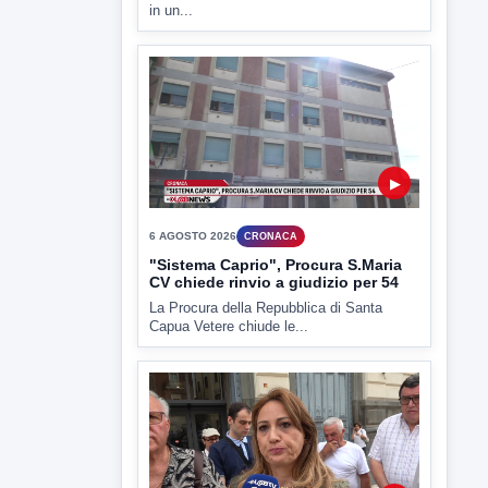
ULTIMI VIDEO
TUTTI I VIDEO
▶
6 AGOSTO 2026
CRONACA
Trovato in casa 42enne in una
pozza di sangue, giallo a viale Italia
Ritrovato senza vita il corpo di un 42enne
in un...