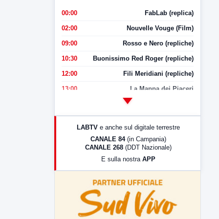
00:00
FabLab (replica)
02:00
Nouvelle Vouge (Film)
09:00
Rosso e Nero (repliche)
10:30
Buonissimo Red Roger (repliche)
12:00
Fili Meridiani (repliche)
13:00
La Mappa dei Piaceri
14:00
LabNews
17:00
LabNews (replica)
LABTV
e anche sul digitale terrestre
18:30
Di Faccia e di Profilo (repliche)
CANALE 84
(in Campania)
CANALE 268
(DDT Nazionale)
19:30
LabNews (Diretta)
E sulla nostra
APP
21:00
Free Sport
23:00
LabNews (replica)