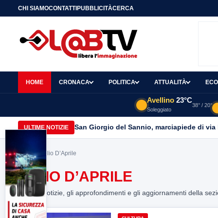
CHI SIAMO
CONTATTI
PUBBLICITÀ
CERCA
HOME
CRONACA
POLITICA
ATTUALITÀ
ECO
Avellino
23°C
38° / 20°
Soleggiato
San Giorgio del Sannio, marciapiede di via
ULTIME NOTIZIE
Home
> Lelio D’Aprile
LELIO D’APRILE
Tutte le notizie, gli approfondimenti e gli aggiornamenti della sez