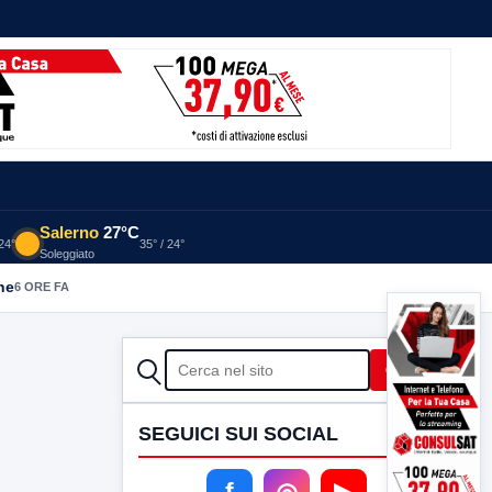
Salerno
27°C
 24°
35° / 24°
Soleggiato
he
6 ORE FA
CERCA
Cerca
SEGUICI SUI SOCIAL
f
◎
▶