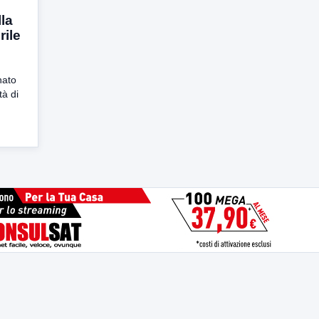
lla
rile
 nato
tà di