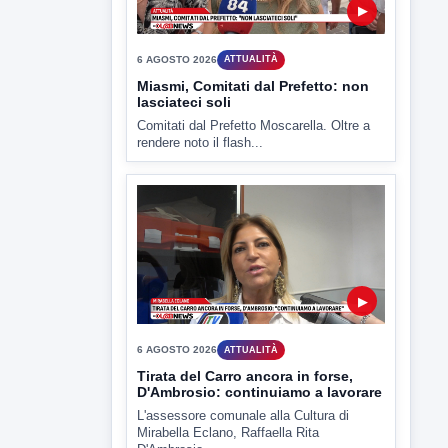
▶
6 AGOSTO 2026
CRONACA
"Sistema Caprio", Procura S.Maria
CV chiede rinvio a giudizio per 54
La Procura della Repubblica di Santa
Capua Vetere chiude le...
▶
6 AGOSTO 2026
ATTUALITÀ
Miasmi, Comitati dal Prefetto: non
lasciateci soli