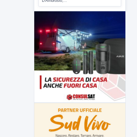
Comitati dal Prefetto Moscarella. Oltre a
rendere noto il flash...
▶
6 AGOSTO 2026
ATTUALITÀ
Tirata del Carro ancora in forse,
D'Ambrosio: continuiamo a lavorare
L'assessore comunale alla Cultura di
Mirabella Eclano, Raffaella Rita
D'Ambrosio,...