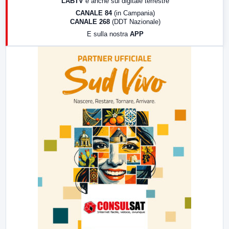
LABTV
e anche sul digitale terrestre
18:30
Di Faccia e di Profilo (repliche)
CANALE 84
(in Campania)
CANALE 268
(DDT Nazionale)
19:30
LabNews (Diretta)
E sulla nostra
APP
21:00
Free Sport
23:00
LabNews (replica)