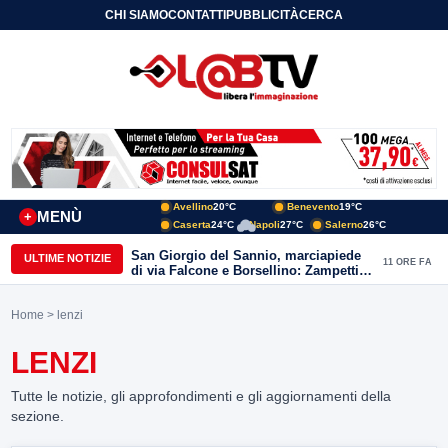
CHI SIAMO
CONTATTI
PUBBLICITÀ
CERCA
Avellino
20°C
Benevento
19°C
MENÙ
+
Caserta
24°C
Napoli
27°C
Salerno
26°C
San Giorgio del Sannio, marciapiede
ULTIME NOTIZIE
11 ORE FA
di via Falcone e Borsellino: Zampetti e
Lombardi replicano alle polemiche
Home
> lenzi
LENZI
Tutte le notizie, gli approfondimenti e gli aggiornamenti della
sezione.