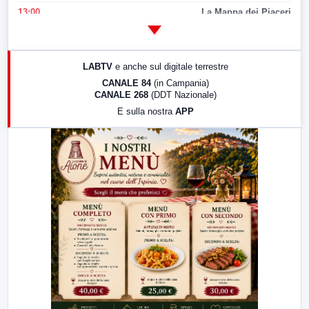
13:00
La Mappa dei Piaceri
14:00
LabNews
17:00
LabNews (replica)
LABTV
e anche sul digitale terrestre
18:30
Di Faccia e di Profilo (repliche)
CANALE 84
(in Campania)
CANALE 268
(DDT Nazionale)
19:30
LabNews (Diretta)
E sulla nostra
APP
21:00
Free Sport
23:00
LabNews (replica)