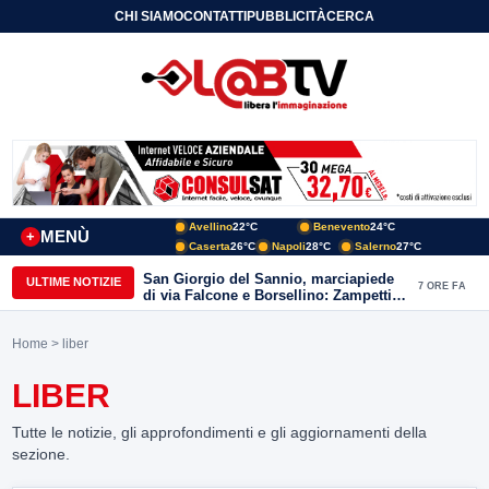
CHI SIAMO
CONTATTI
PUBBLICITÀ
CERCA
Avellino
22°C
Benevento
24°C
MENÙ
+
Caserta
26°C
Napoli
28°C
Salerno
27°C
San Giorgio del Sannio, marciapiede
ULTIME NOTIZIE
7 ORE FA
di via Falcone e Borsellino: Zampetti e
Lombardi replicano alle polemiche
Home
> liber
LIBER
Tutte le notizie, gli approfondimenti e gli aggiornamenti della
sezione.