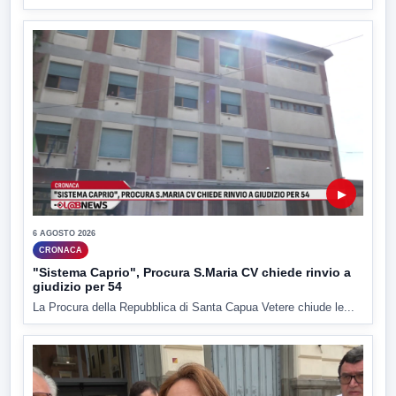
▶
6 AGOSTO 2026
CRONACA
"Sistema Caprio", Procura S.Maria CV chiede rinvio a
giudizio per 54
La Procura della Repubblica di Santa Capua Vetere chiude le...