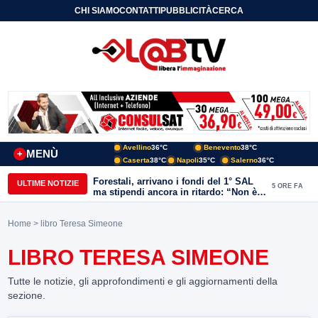
CHI SIAMO
CONTATTI
PUBBLICITÀ
CERCA
Avellino
36°C
Benevento
38°C
MENÙ
+
Caserta
38°C
Napoli
35°C
Salerno
36°C
Forestali, arrivano i fondi del 1° SAL
ULTIME NOTIZIE
5 ORE FA
ma stipendi ancora in ritardo: “Non è
più sostenibile”
Home
> libro Teresa Simeone
LIBRO TERESA SIMEONE
Tutte le notizie, gli approfondimenti e gli aggiornamenti della
sezione.