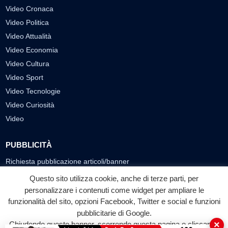
Video Cronaca
Video Politica
Video Attualità
Video Economia
Video Cultura
Video Sport
Video Tecnologie
Video Curiosità
Video
PUBBLICITÀ
Richiesta pubblicazione articoli/banner
Questo sito utilizza cookie, anche di terze parti, per
SEGUICI SUI SOCIAL
personalizzare i contenuti come widget per ampliare le
funzionalità del sito, opzioni Facebook, Twitter e social e funzioni
f
◎
▶
pubblicitarie di Google.
Facebook
Instagram
YouTube
×
Chiudendo questo banner, scorrendo questa pagina o cliccando