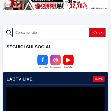
CERCA
Cerca
SEGUICI SUI SOCIAL
f
◎
▶
Facebook
Instagram
YouTube
LABTV LIVE
LIVE