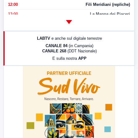
12:00
Fili Meridiani (repliche)
13:00
La Mappa dei Piaceri
14:00
LabNews
17:00
LabNews (replica)
LABTV
e anche sul digitale terrestre
18:30
Di Faccia e di Profilo (repliche)
CANALE 84
(in Campania)
CANALE 268
(DDT Nazionale)
19:30
LabNews (Diretta)
E sulla nostra
APP
21:00
Free Sport
23:00
LabNews (replica)