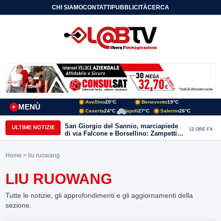
CHI SIAMO
CONTATTI
PUBBLICITÀ
CERCA
Avellino
20°C
Benevento
19°C
MENÙ
+
Caserta
24°C
Napoli
27°C
Salerno
26°C
San Giorgio del Sannio, marciapiede
ULTIME NOTIZIE
12 ORE FA
di via Falcone e Borsellino: Zampetti e
Lombardi replicano alle polemiche
Home
> liu ruowang
LIU RUOWANG
Tutte le notizie, gli approfondimenti e gli aggiornamenti della
sezione.