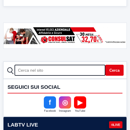
CERCA
Cerca
SEGUICI SUI SOCIAL
f
◎
▶
Facebook
Instagram
YouTube
LABTV LIVE
LIVE