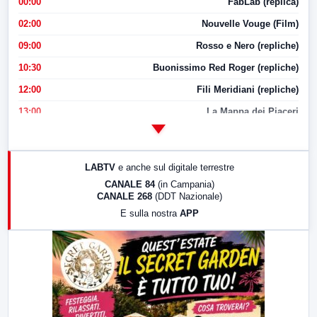
00:00
FabLab (replica)
02:00
Nouvelle Vouge (Film)
09:00
Rosso e Nero (repliche)
10:30
Buonissimo Red Roger (repliche)
12:00
Fili Meridiani (repliche)
13:00
La Mappa dei Piaceri
14:00
LabNews
17:00
LabNews (replica)
LABTV
e anche sul digitale terrestre
18:30
Di Faccia e di Profilo (repliche)
CANALE 84
(in Campania)
CANALE 268
(DDT Nazionale)
19:30
LabNews (Diretta)
E sulla nostra
APP
21:00
Free Sport
23:00
LabNews (replica)