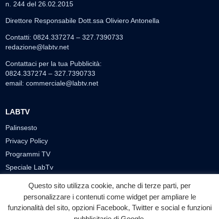
n. 244 del 26.02.2015
Direttore Responsabile Dott.ssa Oliviero Antonella
Contatti: 0824.337274 – 327.7390733
redazione@labtv.net
Contattaci per la tua Pubblicità:
0824.337274 – 327.7390733
email:
commerciale@labtv.net
LABTV
Palinsesto
Privacy Policy
Programmi TV
Speciale LabTv
Doppio Taglio
Questo sito utilizza cookie, anche di terze parti, per
Free sport
personalizzare i contenuti come widget per ampliare le
L’Orlando Curioso
funzionalità del sito, opzioni Facebook, Twitter e social e funzioni
pubblicitarie di Google.