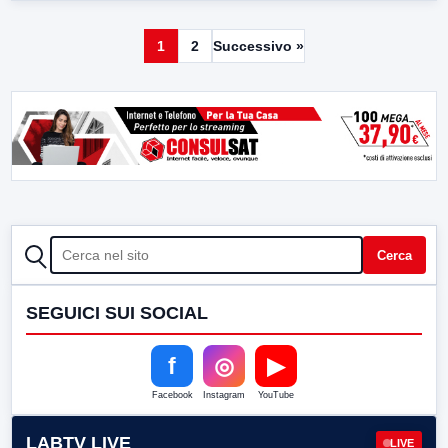
1
2
Successivo »
CERCA
Cerca
SEGUICI SUI SOCIAL
f
◎
▶
Facebook
Instagram
YouTube
LABTV LIVE
LIVE