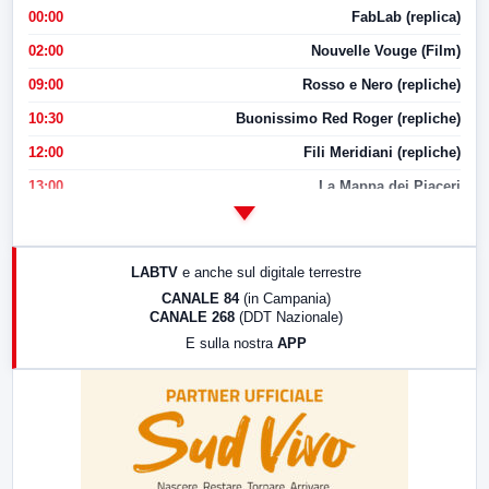
00:00
FabLab (replica)
02:00
Nouvelle Vouge (Film)
09:00
Rosso e Nero (repliche)
10:30
Buonissimo Red Roger (repliche)
12:00
Fili Meridiani (repliche)
13:00
La Mappa dei Piaceri
14:00
LabNews
17:00
LabNews (replica)
LABTV
e anche sul digitale terrestre
18:30
Di Faccia e di Profilo (repliche)
CANALE 84
(in Campania)
CANALE 268
(DDT Nazionale)
19:30
LabNews (Diretta)
E sulla nostra
APP
21:00
Free Sport
23:00
LabNews (replica)