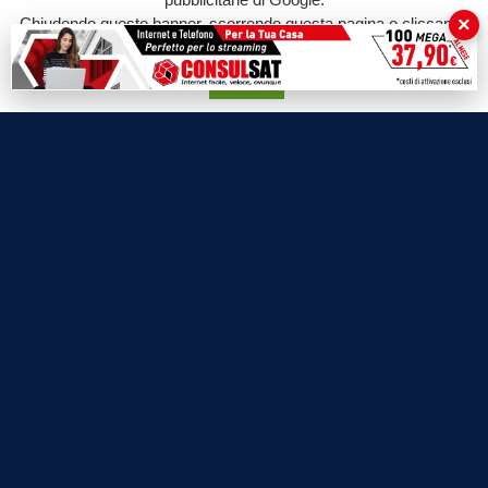
La Bottega di Filosofia
×
Chiudendo questo banner, scorrendo questa pagina o cliccando
Labnews
su qualunque suo elemento acconsenti all'uso dei cookie.
Le Voci del Parco
Accetta
Parliamo di…
Ricomincio da me
SEZIONI
Cronaca
Politica
Attualità
Cultura
Economia
Sport
Eventi
VIDEO
Video Cronaca