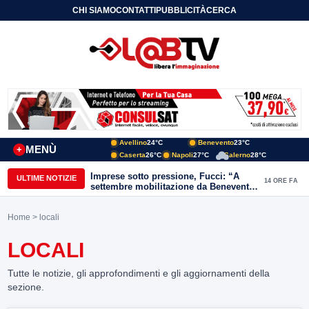
CHI SIAMO
CONTATTI
PUBBLICITÀ
CERCA
Avellino
24°C
Benevento
23°C
MENÙ
+
Caserta
26°C
Napoli
27°C
Salerno
28°C
Imprese sotto pressione, Fucci: “A
ULTIME NOTIZIE
14 ORE FA
settembre mobilitazione da Benevento
e Avellino”
Home
> locali
LOCALI
Tutte le notizie, gli approfondimenti e gli aggiornamenti della
sezione.