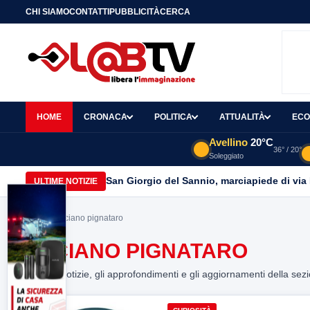
CHI SIAMO
CONTATTI
PUBBLICITÀ
CERCA
HOME
CRONACA
POLITICA
ATTUALITÀ
ECO
Avellino
20°C
36° / 20°
Soleggiato
San Giorgio del Sannio, marciapiede di via
ULTIME NOTIZIE
Home
> luciano pignataro
LUCIANO PIGNATARO
Tutte le notizie, gli approfondimenti e gli aggiornamenti della sez