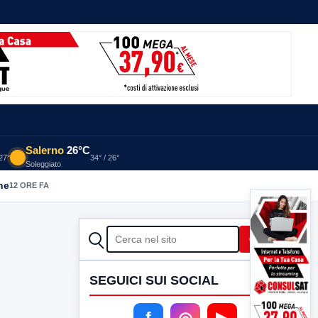
Salerno
26°C
 27°
34° / 26°
Soleggiato
he
12 ORE FA
CERCA
Cerca
SEGUICI SUI SOCIAL
f
◎
▶