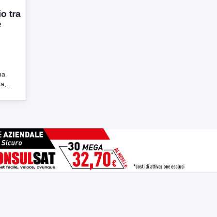
o tra
e
na
a,...