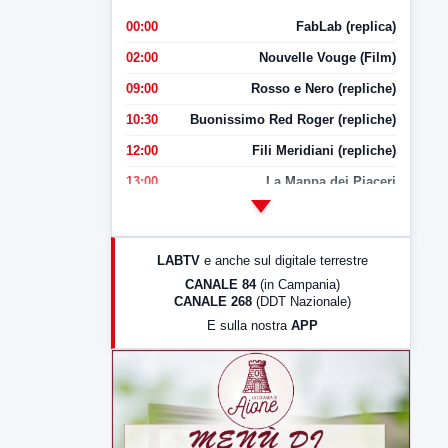
00:00
FabLab (replica)
02:00
Nouvelle Vouge (Film)
09:00
Rosso e Nero (repliche)
10:30
Buonissimo Red Roger (repliche)
12:00
Fili Meridiani (repliche)
13:00
La Mappa dei Piaceri
14:00
LabNews
17:00
LabNews (replica)
LABTV
e anche sul digitale terrestre
18:30
Di Faccia e di Profilo (repliche)
CANALE 84
(in Campania)
CANALE 268
(DDT Nazionale)
19:30
LabNews (Diretta)
E sulla nostra
APP
21:00
Free Sport
23:00
LabNews (replica)