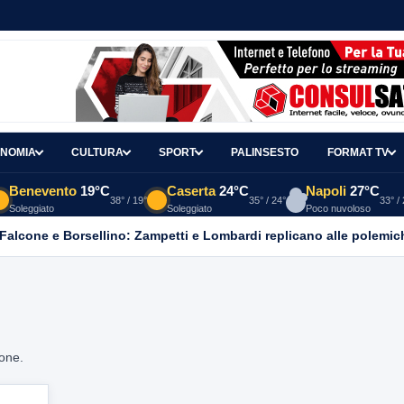
NOMIA
CULTURA
SPORT
PALINSESTO
FORMAT TV
Benevento
19°C
Caserta
24°C
Napoli
27°C
38° / 19°
35° / 24°
33° /
Soleggiato
Soleggiato
Poco nuvoloso
 Falcone e Borsellino: Zampetti e Lombardi replicano alle polemic
ione.