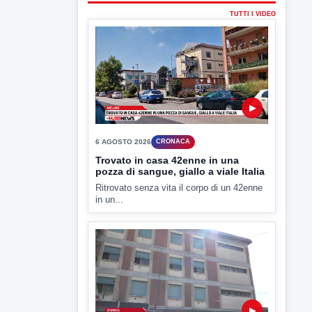
6 AGOSTO 2026
CRONACA
Trovato in casa 42enne in una
pozza di sangue, giallo a viale Italia
Ritrovato senza vita il corpo di un 42enne
in un...
▶
6 AGOSTO 2026
CRONACA
"Sistema Caprio", Procura S.Maria
CV chiede rinvio a giudizio per 54
La Procura della Repubblica di Santa
Capua Vetere chiude le...