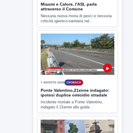
▶
7 AGOSTO 2026
CRONACA
Ponte Valentino,21enne indagato:
ipotesi duplice omicidio stradale
Incidente mortale a Ponte Valentino,
indagato il 21enne alla guida...
▶
7 AGOSTO 2026
CRONACA
Malore o aggressione? Sarà
l'autopsia a chiarire il giallo di Villa
Adriana
Sarà affidato con ogni probabilità all'inizio