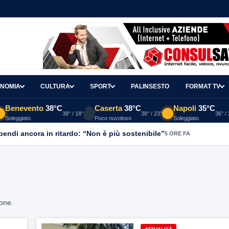
NOMIA
CULTURA
SPORT
PALINSESTO
FORMAT TV
Benevento
38°C
Caserta
38°C
Napoli
35°C
38° / 18°
38° / 23°
36° /
Soleggiato
Poco nuvoloso
Soleggiato
ipendi ancora in ritardo: “Non è più sostenibile”
5 ORE FA
ione.