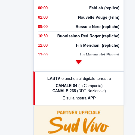
00:00
FabLab (replica)
02:00
Nouvelle Vouge (Film)
09:00
Rosso e Nero (repliche)
10:30
Buonissimo Red Roger (repliche)
12:00
Fili Meridiani (repliche)
13:00
La Mappa dei Piaceri
14:00
LabNews
17:00
LabNews (replica)
LABTV
e anche sul digitale terrestre
18:30
Di Faccia e di Profilo (repliche)
CANALE 84
(in Campania)
CANALE 268
(DDT Nazionale)
19:30
LabNews (Diretta)
E sulla nostra
APP
21:00
Free Sport
23:00
LabNews (replica)