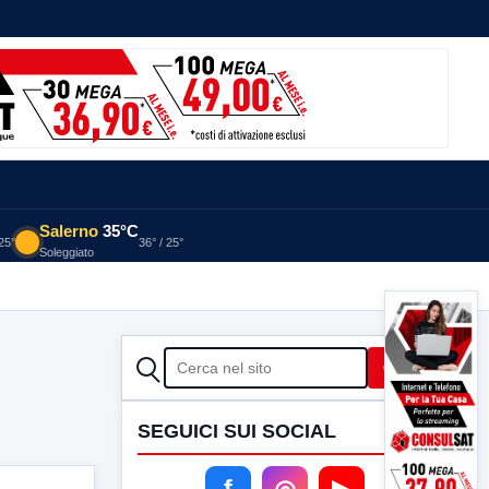
Salerno
35°C
 25°
36° / 25°
Soleggiato
CERCA
Cerca
SEGUICI SUI SOCIAL
f
◎
▶