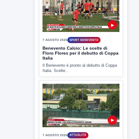
Il Benevento è pronto al debutto di Coppa
Italia. Scelte...
▶
7 AGOSTO 2026
ATTUALITÀ
Miasmi e Calore, l'ASL parla
attraverso il Comune
Nessuna nuova moria di pesci e nessuna
criticità igienico-sanitaria nel...