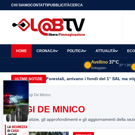
CHI SIAMO
CONTATTI
PUBBLICITÀ
CERCA
HOME
CRONACA
POLITICA
ATTUALITÀ
ECO
Avellino
37°C
37° / 20°
Soleggiato
Forestali, arrivano i fondi del 1° SAL ma st
ULTIME NOTIZIE
Home
> Luigi De Minico
LUIGI DE MINICO
Tutte le notizie, gli approfondimenti e gli aggiornamenti della sez