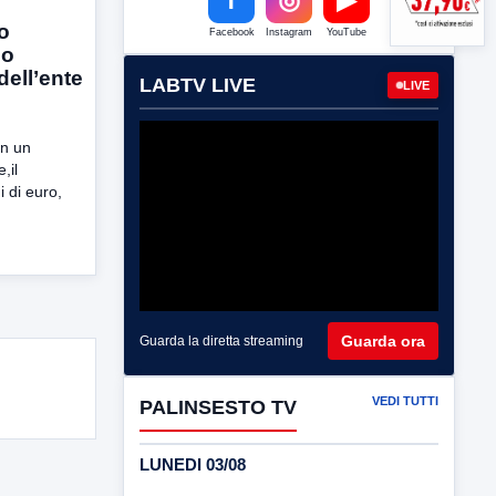
o
Facebook
Instagram
YouTube
no
dell’ente
LABTV LIVE
LIVE
on un
,il
i di euro,
Guarda ora
Guarda la diretta streaming
VEDI TUTTI
PALINSESTO TV
LUNEDI 03/08