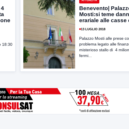
ATTUALITÀ
 4
Benevento| Palazz
ta
Mosti:si teme dan
ione
erariale alle casse 
13 LUGLIO 2018
Palazzo Mosti alle prese c
problema legato alle finanze
e 18:30
misterioso stallo di 4 milion
fermi...