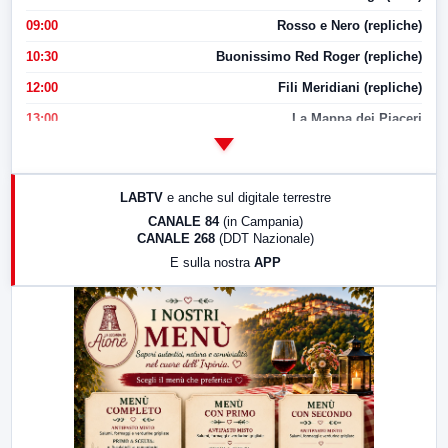
09:00
Rosso e Nero (repliche)
10:30
Buonissimo Red Roger (repliche)
12:00
Fili Meridiani (repliche)
13:00
La Mappa dei Piaceri
14:00
LabNews
17:00
LabNews (replica)
LABTV
e anche sul digitale terrestre
18:30
Di Faccia e di Profilo (repliche)
CANALE 84
(in Campania)
CANALE 268
(DDT Nazionale)
19:30
LabNews (Diretta)
E sulla nostra
APP
21:00
Free Sport
23:00
LabNews (replica)