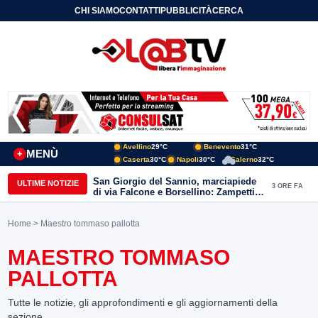
CHI SIAMO
CONTATTI
PUBBLICITÀ
CERCA
Avellino
29°C
Benevento
31°C
MENÙ
+
Caserta
30°C
Napoli
30°C
Salerno
32°C
San Giorgio del Sannio, marciapiede
ULTIME NOTIZIE
3 ORE FA
di via Falcone e Borsellino: Zampetti e
Lombardi replicano alle polemiche
Home
> Maestro tommaso pallotta
MAESTRO TOMMASO
PALLOTTA
Tutte le notizie, gli approfondimenti e gli aggiornamenti della
sezione.