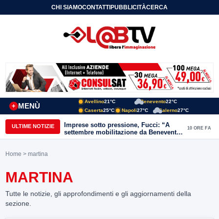
CHI SIAMO
CONTATTI
PUBBLICITÀ
CERCA
Avellino
21°C
Benevento
22°C
MENÙ
+
Caserta
25°C
Napoli
27°C
Salerno
27°C
Imprese sotto pressione, Fucci: “A
ULTIME NOTIZIE
10 ORE FA
settembre mobilitazione da Benevento
e Avellino”
Home
> martina
MARTINA
Tutte le notizie, gli approfondimenti e gli aggiornamenti della
sezione.