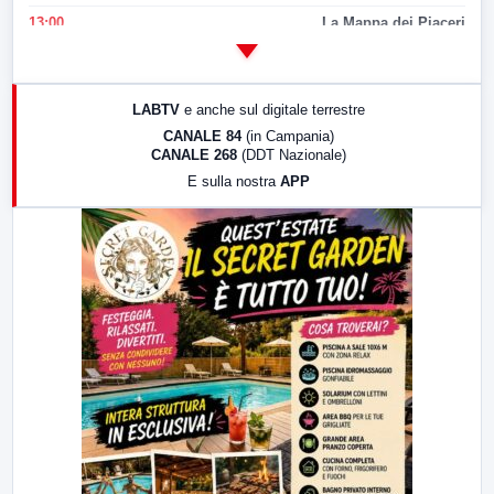
13:00
La Mappa dei Piaceri
14:00
LabNews
17:00
LabNews (replica)
LABTV
e anche sul digitale terrestre
18:30
Di Faccia e di Profilo (repliche)
CANALE 84
(in Campania)
CANALE 268
(DDT Nazionale)
19:30
LabNews (Diretta)
E sulla nostra
APP
21:00
Free Sport
23:00
LabNews (replica)