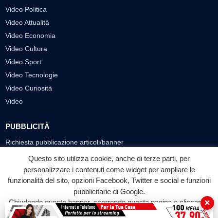
Video Politica
Video Attualità
Video Economia
Video Cultura
Video Sport
Video Tecnologie
Video Curiosità
Video
PUBBLICITÀ
Richiesta pubblicazione articoli/banner
Questo sito utilizza cookie, anche di terze parti, per
SEGUICI SUI SOCIAL
personalizzare i contenuti come widget per ampliare le
funzionalità del sito, opzioni Facebook, Twitter e social e funzioni
f
◎
▶
pubblicitarie di Google.
Facebook
Instagram
YouTube
×
Chiudendo questo banner, scorrendo questa pagina o cliccando
su qualunque suo elemento acconsenti all'uso dei cookie.