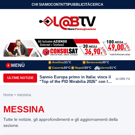
CHI SIAMO
CONTATTI
PUBBLICITÀ
CERCA
Avellino
31°C
Benevento
30°C
MENÙ
+
Caserta
30°C
Napoli
30°C
Salerno
31°C
Sannio Europa primo in Italia: vince il
ULTIME NOTIZIE
14 ORE FA
“Top of the PID Mirabilia 2026” con la
realtà virtuale nei musei del Sannio
Home
> messina
MESSINA
Tutte le notizie, gli approfondimenti e gli aggiornamenti della
sezione.