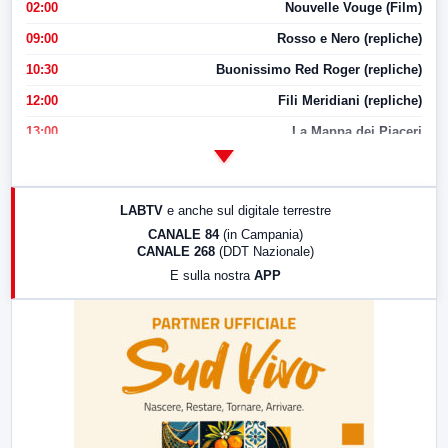
02:00
Nouvelle Vouge (Film)
09:00
Rosso e Nero (repliche)
10:30
Buonissimo Red Roger (repliche)
12:00
Fili Meridiani (repliche)
13:00
La Mappa dei Piaceri
14:00
LabNews
17:00
LabNews (replica)
LABTV
e anche sul digitale terrestre
18:30
Di Faccia e di Profilo (repliche)
CANALE 84
(in Campania)
CANALE 268
(DDT Nazionale)
19:30
LabNews (Diretta)
E sulla nostra
APP
21:00
Free Sport
23:00
LabNews (replica)