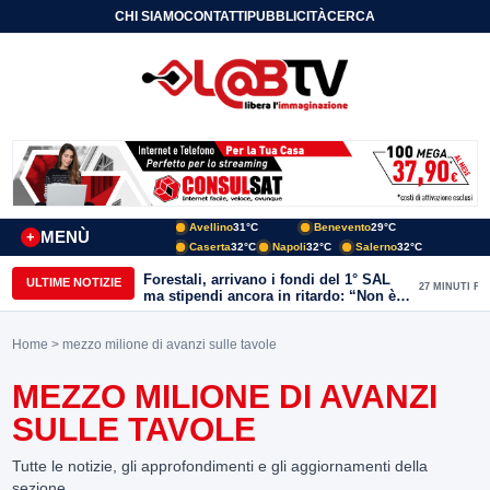
CHI SIAMO
CONTATTI
PUBBLICITÀ
CERCA
Avellino
31°C
Benevento
29°C
MENÙ
+
Caserta
32°C
Napoli
32°C
Salerno
32°C
Forestali, arrivano i fondi del 1° SAL
ULTIME NOTIZIE
27 MINUTI FA
ma stipendi ancora in ritardo: “Non è
più sostenibile”
Home
> mezzo milione di avanzi sulle tavole
MEZZO MILIONE DI AVANZI
SULLE TAVOLE
Tutte le notizie, gli approfondimenti e gli aggiornamenti della
sezione.