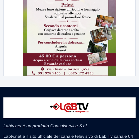
Labtv.net è un prodotto Consulservice S.r.l.
Labtv.net è il sito ufficiale del canale televisivo di Lab Tv canale 84