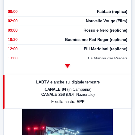
00:00
FabLab (replica)
02:00
Nouvelle Vouge (Film)
09:00
Rosso e Nero (repliche)
10:30
Buonissimo Red Roger (repliche)
12:00
Fili Meridiani (repliche)
13:00
La Mappa dei Piaceri
14:00
LabNews
17:00
LabNews (replica)
LABTV
e anche sul digitale terrestre
18:30
Di Faccia e di Profilo (repliche)
CANALE 84
(in Campania)
CANALE 268
(DDT Nazionale)
19:30
LabNews (Diretta)
E sulla nostra
APP
21:00
Free Sport
23:00
LabNews (replica)