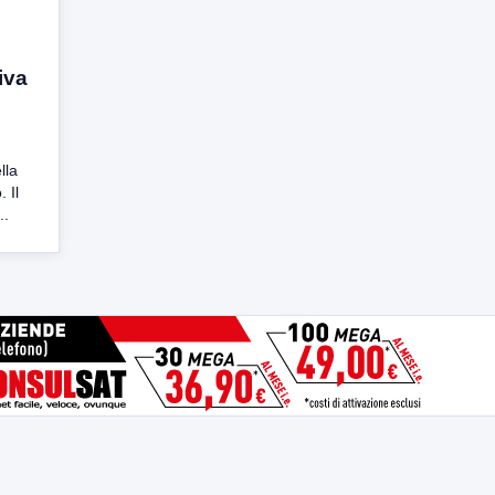
iva
lla
 Il
..