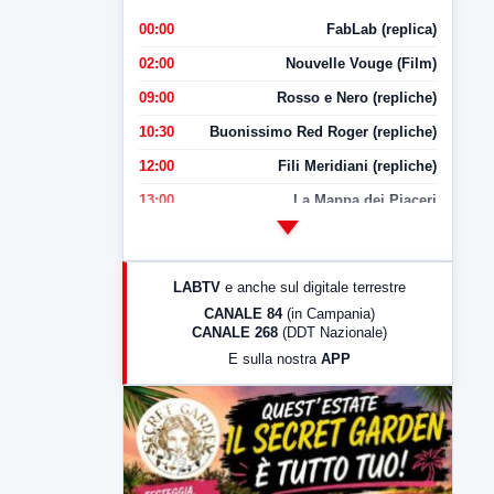
00:00
FabLab (replica)
02:00
Nouvelle Vouge (Film)
09:00
Rosso e Nero (repliche)
10:30
Buonissimo Red Roger (repliche)
12:00
Fili Meridiani (repliche)
13:00
La Mappa dei Piaceri
14:00
LabNews
17:00
LabNews (replica)
LABTV
e anche sul digitale terrestre
18:30
Di Faccia e di Profilo (repliche)
CANALE 84
(in Campania)
CANALE 268
(DDT Nazionale)
19:30
LabNews (Diretta)
E sulla nostra
APP
21:00
Free Sport
23:00
LabNews (replica)