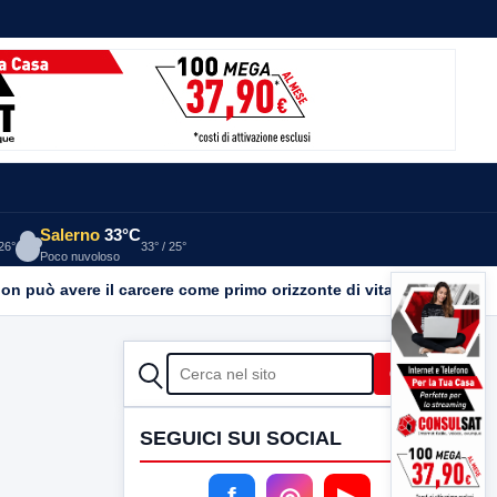
Salerno
33°C
 26°
33° / 25°
Poco nuvoloso
on può avere il carcere come primo orizzonte di vita
2 ORE FA
CERCA
Cerca
SEGUICI SUI SOCIAL
f
◎
▶