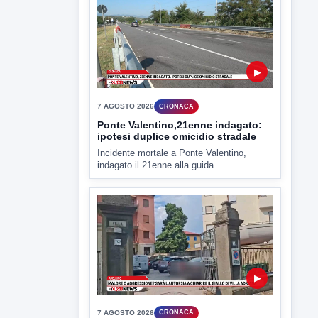
▶
7 AGOSTO 2026
ATTUALITÀ
Miasmi e Calore, l'ASL parla
attraverso il Comune
Nessuna nuova moria di pesci e nessuna
criticità igienico-sanitaria nel...
▶
7 AGOSTO 2026
CRONACA
Ponte Valentino,21enne indagato:
ipotesi duplice omicidio stradale
Incidente mortale a Ponte Valentino,
indagato il 21enne alla guida...