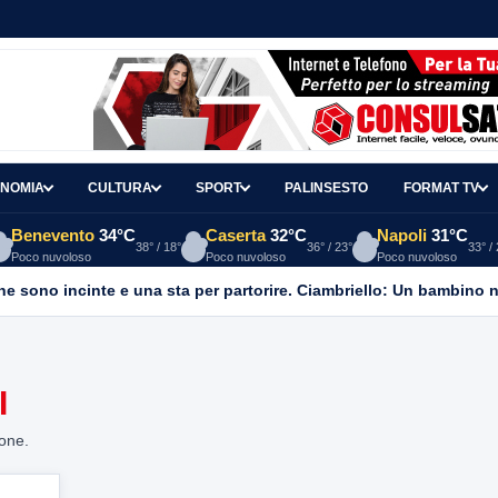
NOMIA
CULTURA
SPORT
PALINSESTO
FORMAT TV
Benevento
34°C
Caserta
32°C
Napoli
31°C
38° / 18°
36° / 23°
33° /
Poco nuvoloso
Poco nuvoloso
Poco nuvoloso
ne sono incinte e una sta per partorire. Ciambriello: Un bambino n
I
ione.