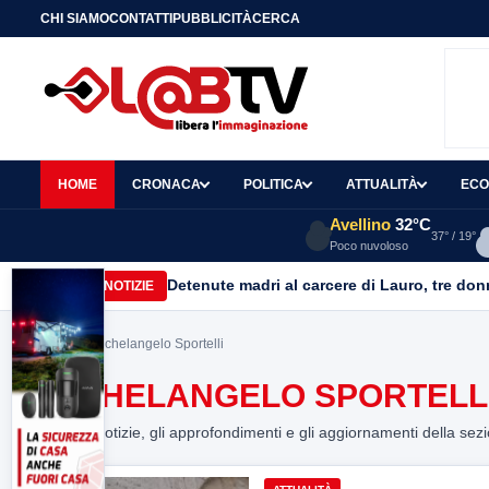
CHI SIAMO
CONTATTI
PUBBLICITÀ
CERCA
HOME
CRONACA
POLITICA
ATTUALITÀ
ECO
Avellino
32°C
37° / 19°
Poco nuvoloso
Detenute madri al carcere di Lauro, tre don
ULTIME NOTIZIE
Home
> Michelangelo Sportelli
MICHELANGELO SPORTELL
Tutte le notizie, gli approfondimenti e gli aggiornamenti della sez