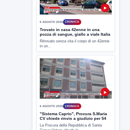
▶
6 AGOSTO 2026
CRONACA
"Sistema Caprio", Procura S.Maria
CV chiede rinvio a giudizio per 54
La Procura della Repubblica di Santa
Capua Vetere chiude le...
▶
6 AGOSTO 2026
ATTUALITÀ