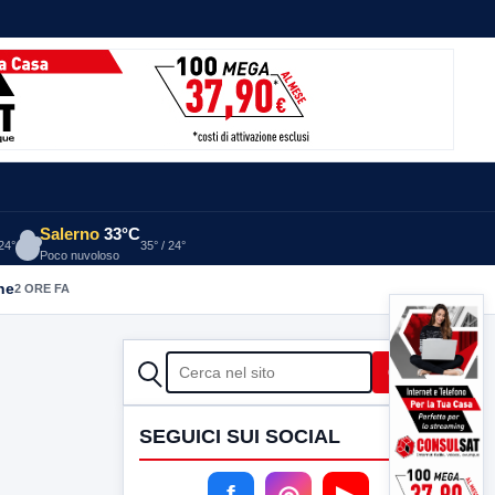
Salerno
33°C
 24°
35° / 24°
Poco nuvoloso
he
2 ORE FA
CERCA
Cerca
SEGUICI SUI SOCIAL
f
◎
▶