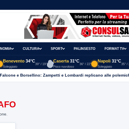
NOMIA
CULTURA
SPORT
PALINSESTO
FORMAT TV
Benevento
34°C
Caserta
31°C
Napoli
31°C
39° / 19°
36° / 22°
35° /
Soleggiato
Poco nuvoloso
Soleggiato
 Falcone e Borsellino: Zampetti e Lombardi replicano alle polemic
AFO
ione.