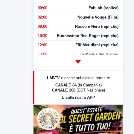
00:00
FabLab (replica)
02:00
Nouvelle Vouge (Film)
09:00
Rosso e Nero (repliche)
10:30
Buonissimo Red Roger (repliche)
12:00
Fili Meridiani (repliche)
13:00
La Mappa dei Piaceri
14:00
LabNews
17:00
LabNews (replica)
LABTV
e anche sul digitale terrestre
18:30
Di Faccia e di Profilo (repliche)
CANALE 84
(in Campania)
CANALE 268
(DDT Nazionale)
19:30
LabNews (Diretta)
E sulla nostra
APP
21:00
Free Sport
23:00
LabNews (replica)