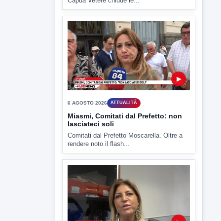
Miasmi, Comitati dal Prefetto: non
lasciateci soli
Comitati dal Prefetto Moscarella. Oltre a
rendere noto il flash...
▶
6 AGOSTO 2026
ATTUALITÀ
Tirata del Carro ancora in forse,
D'Ambrosio: continuiamo a lavorare
L'assessore comunale alla Cultura di
Mirabella Eclano, Raffaella Rita
D'Ambrosio,...