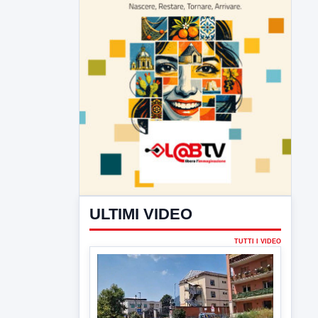
ULTIMI VIDEO
TUTTI I VIDEO
▶
6 AGOSTO 2026
CRONACA
Trovato in casa 42enne in una
pozza di sangue, giallo a viale Italia
Ritrovato senza vita il corpo di un 42enne
in un...