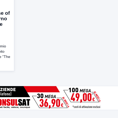
e of
rno
le
emio
ito
le “The