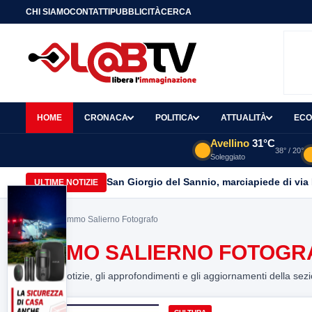
CHI SIAMO
CONTATTI
PUBBLICITÀ
CERCA
HOME
CRONACA
POLITICA
ATTUALITÀ
ECO
Avellino
31°C
38° / 20°
Soleggiato
San Giorgio del Sannio, marciapiede di via
ULTIME NOTIZIE
Home
> Mimmo Salierno Fotografo
MIMMO SALIERNO FOTOGR
Tutte le notizie, gli approfondimenti e gli aggiornamenti della sez