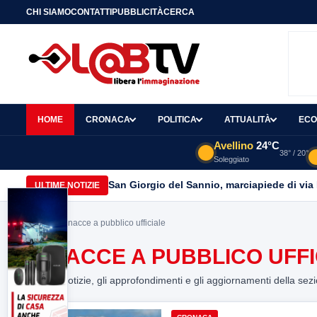
CHI SIAMO
CONTATTI
PUBBLICITÀ
CERCA
HOME
CRONACA
POLITICA
ATTUALITÀ
ECO
Avellino
24°C
38° / 20°
Soleggiato
San Giorgio del Sannio, marciapiede di via
ULTIME NOTIZIE
Home
> minacce a pubblico ufficiale
MINACCE A PUBBLICO UFFI
Tutte le notizie, gli approfondimenti e gli aggiornamenti della sez