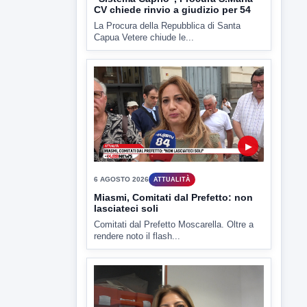
▶
6 AGOSTO 2026
ATTUALITÀ
Miasmi, Comitati dal Prefetto: non
lasciateci soli
Comitati dal Prefetto Moscarella. Oltre a
rendere noto il flash...
▶
6 AGOSTO 2026
ATTUALITÀ