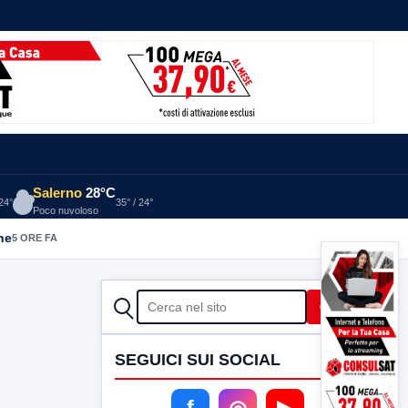
Salerno
28°C
 24°
35° / 24°
Poco nuvoloso
he
5 ORE FA
CERCA
Cerca
SEGUICI SUI SOCIAL
f
◎
▶