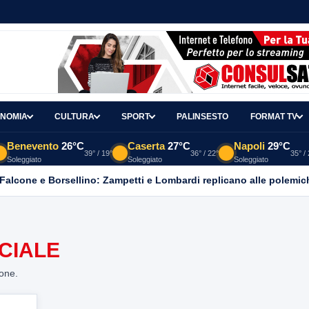
NOMIA
CULTURA
SPORT
PALINSESTO
FORMAT TV
Benevento
26°C
Caserta
27°C
Napoli
29°C
39° / 19°
36° / 22°
35° /
Soleggiato
Soleggiato
Soleggiato
 Falcone e Borsellino: Zampetti e Lombardi replicano alle polemic
CIALE
ione.