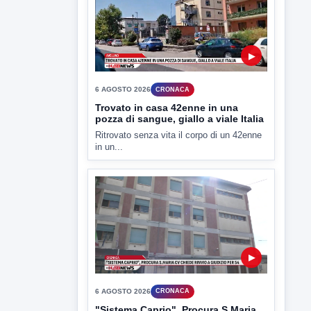
6 AGOSTO 2026
CRONACA
Trovato in casa 42enne in una
pozza di sangue, giallo a viale Italia
Ritrovato senza vita il corpo di un 42enne
in un...
▶
6 AGOSTO 2026
CRONACA
"Sistema Caprio", Procura S.Maria
CV chiede rinvio a giudizio per 54
La Procura della Repubblica di Santa
Capua Vetere chiude le...