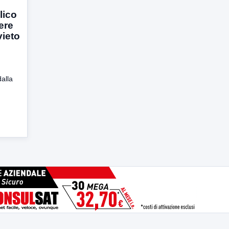
lico
ere
vieto
dalla