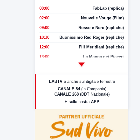
00:00
FabLab (replica)
02:00
Nouvelle Vouge (Film)
09:00
Rosso e Nero (repliche)
10:30
Buonissimo Red Roger (repliche)
12:00
Fili Meridiani (repliche)
13:00
La Mappa dei Piaceri
14:00
LabNews
17:00
LabNews (replica)
LABTV
e anche sul digitale terrestre
18:30
Di Faccia e di Profilo (repliche)
CANALE 84
(in Campania)
CANALE 268
(DDT Nazionale)
19:30
LabNews (Diretta)
E sulla nostra
APP
21:00
Free Sport
23:00
LabNews (replica)