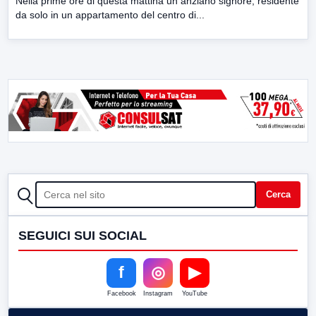
Nella prime ore di questa mattina un anziano signore, residente
da solo in un appartamento del centro di...
CERCA
Cerca
SEGUICI SUI SOCIAL
f
◎
▶
Facebook
Instagram
YouTube