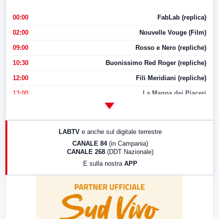
00:00
FabLab (replica)
02:00
Nouvelle Vouge (Film)
09:00
Rosso e Nero (repliche)
10:30
Buonissimo Red Roger (repliche)
12:00
Fili Meridiani (repliche)
13:00
La Mappa dei Piaceri
14:00
LabNews
17:00
LabNews (replica)
LABTV
e anche sul digitale terrestre
18:30
Di Faccia e di Profilo (repliche)
CANALE 84
(in Campania)
CANALE 268
(DDT Nazionale)
19:30
LabNews (Diretta)
E sulla nostra
APP
21:00
Free Sport
23:00
LabNews (replica)