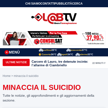
CHI SIAMO
CONTATTI
PUBBLICITÀ
CERCA
Avellino
35°C
Benevento
37°C
MENÙ
+
Caserta
36°C
Napoli
34°C
Salerno
33°C
Carcere di Lauro, tre detenute incinte:
ULTIME NOTIZIE
22 MINUTI FA
l’allarme di Ciambriello
Home
> minaccia il suicidio
MINACCIA IL SUICIDIO
Tutte le notizie, gli approfondimenti e gli aggiornamenti della
sezione.