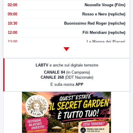
02:00
Nouvelle Vouge (Film)
09:00
Rosso e Nero (repliche)
10:30
Buonissimo Red Roger (repliche)
12:00
Fili Meridiani (repliche)
13:00
La Mappa dei Piaceri
14:00
LabNews
17:00
LabNews (replica)
LABTV
e anche sul digitale terrestre
18:30
Di Faccia e di Profilo (repliche)
CANALE 84
(in Campania)
CANALE 268
(DDT Nazionale)
19:30
LabNews (Diretta)
E sulla nostra
APP
21:00
Free Sport
23:00
LabNews (replica)