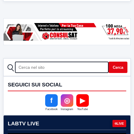
CERCA
Cerca
SEGUICI SUI SOCIAL
f
◎
▶
Facebook
Instagram
YouTube
LABTV LIVE
LIVE