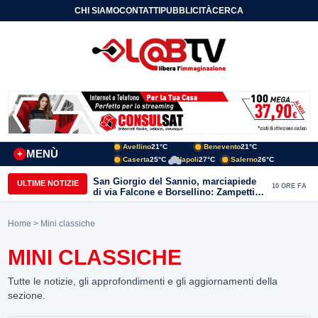
CHI SIAMO
CONTATTI
PUBBLICITÀ
CERCA
Avellino
21°C
Benevento
21°C
MENÙ
+
Caserta
25°C
Napoli
27°C
Salerno
26°C
San Giorgio del Sannio, marciapiede
ULTIME NOTIZIE
10 ORE FA
di via Falcone e Borsellino: Zampetti e
Lombardi replicano alle polemiche
Home
> Mini classiche
MINI CLASSICHE
Tutte le notizie, gli approfondimenti e gli aggiornamenti della
sezione.