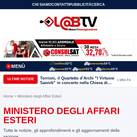
CHI SIAMO
CONTATTI
PUBBLICITÀ
CERCA
Avellino
32°C
Benevento
34°C
MENÙ
+
Caserta
32°C
Napoli
31°C
Salerno
33°C
Torrioni, il Quartetto d’Archi “I Virtuosi
ULTIME NOTIZIE
1 ORA FA
Sanniti” in concerto nella Chiesa di
San Michele Arcangelo
Home
> Ministero degli Affari Esteri
MINISTERO DEGLI AFFARI
ESTERI
Tutte le notizie, gli approfondimenti e gli aggiornamenti della
sezione.