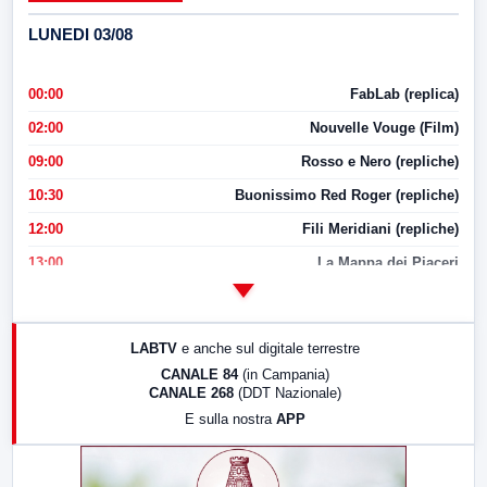
LUNEDI 03/08
00:00
FabLab (replica)
02:00
Nouvelle Vouge (Film)
09:00
Rosso e Nero (repliche)
10:30
Buonissimo Red Roger (repliche)
12:00
Fili Meridiani (repliche)
13:00
La Mappa dei Piaceri
14:00
LabNews
17:00
LabNews (replica)
LABTV
e anche sul digitale terrestre
18:30
Di Faccia e di Profilo (repliche)
CANALE 84
(in Campania)
CANALE 268
(DDT Nazionale)
19:30
LabNews (Diretta)
E sulla nostra
APP
21:00
Free Sport
23:00
LabNews (replica)