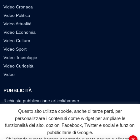
Video Cronaca
Video Politica
Video Attualità
Video Economia
Video Cultura
Video Sport
Video Tecnologie
Video Curiosità
Video
PUBBLICITÀ
Richiesta pubblicazione articoli/banner
Questo sito utilizza cookie, anche di terze parti, per
SEGUICI SUI SOCIAL
personalizzare i contenuti come widget per ampliare le
funzionalità del sito, opzioni Facebook, Twitter e social e funzioni
f
◎
▶
pubblicitarie di Google.
Facebook
Instagram
YouTube
×
Chiudendo questo banner, scorrendo questa pagina o cliccando