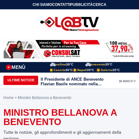
CHI SIAMO
CONTATTI
PUBBLICITÀ
CERCA
Avellino
38°C
Benevento
39°C
MENÙ
+
Caserta
36°C
Napoli
35°C
Salerno
35°C
Il Presidente di ANCE Benevento
ULTIME NOTIZIE
38 MINUTI FA
Flavian Basile nominato nella
Commissione Tecnica
“Internazionalizzazione” di
Home
> Ministro Bellanova a Benevento
Confindustria Nazionale
MINISTRO BELLANOVA A
BENEVENTO
Tutte le notizie, gli approfondimenti e gli aggiornamenti della
sezione.