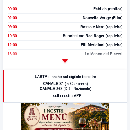
00:00
FabLab (replica)
02:00
Nouvelle Vouge (Film)
09:00
Rosso e Nero (repliche)
10:30
Buonissimo Red Roger (repliche)
12:00
Fili Meridiani (repliche)
13:00
La Mappa dei Piaceri
14:00
LabNews
17:00
LabNews (replica)
LABTV
e anche sul digitale terrestre
18:30
Di Faccia e di Profilo (repliche)
CANALE 84
(in Campania)
CANALE 268
(DDT Nazionale)
19:30
LabNews (Diretta)
E sulla nostra
APP
21:00
Free Sport
23:00
LabNews (replica)