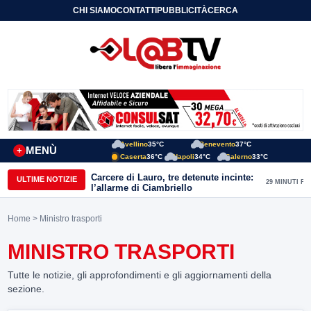
CHI SIAMO
CONTATTI
PUBBLICITÀ
CERCA
Avellino
35°C
Benevento
37°C
MENÙ
+
Caserta
36°C
Napoli
34°C
Salerno
33°C
Carcere di Lauro, tre detenute incinte:
ULTIME NOTIZIE
29 MINUTI FA
l’allarme di Ciambriello
Home
> Ministro trasporti
MINISTRO TRASPORTI
Tutte le notizie, gli approfondimenti e gli aggiornamenti della
sezione.