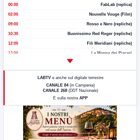
00:00
FabLab (replica)
02:00
Nouvelle Vouge (Film)
09:00
Rosso e Nero (repliche)
10:30
Buonissimo Red Roger (repliche)
12:00
Fili Meridiani (repliche)
13:00
La Mappa dei Piaceri
14:00
LabNews
17:00
LabNews (replica)
LABTV
e anche sul digitale terrestre
18:30
Di Faccia e di Profilo (repliche)
CANALE 84
(in Campania)
CANALE 268
(DDT Nazionale)
19:30
LabNews (Diretta)
E sulla nostra
APP
21:00
Free Sport
23:00
LabNews (replica)