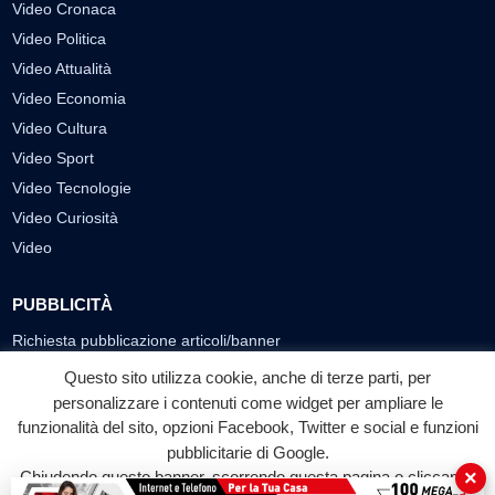
Video Cronaca
Video Politica
Video Attualità
Video Economia
Video Cultura
Video Sport
Video Tecnologie
Video Curiosità
Video
PUBBLICITÀ
Richiesta pubblicazione articoli/banner
Questo sito utilizza cookie, anche di terze parti, per
SEGUICI SUI SOCIAL
personalizzare i contenuti come widget per ampliare le
funzionalità del sito, opzioni Facebook, Twitter e social e funzioni
f
◎
▶
pubblicitarie di Google.
Facebook
Instagram
YouTube
×
Chiudendo questo banner, scorrendo questa pagina o cliccando