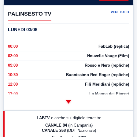
VEDI TUTTI
PALINSESTO TV
LUNEDI 03/08
00:00
FabLab (replica)
02:00
Nouvelle Vouge (Film)
09:00
Rosso e Nero (repliche)
10:30
Buonissimo Red Roger (repliche)
12:00
Fili Meridiani (repliche)
13:00
La Mappa dei Piaceri
14:00
LabNews
17:00
LabNews (replica)
LABTV
e anche sul digitale terrestre
18:30
Di Faccia e di Profilo (repliche)
CANALE 84
(in Campania)
CANALE 268
(DDT Nazionale)
19:30
LabNews (Diretta)