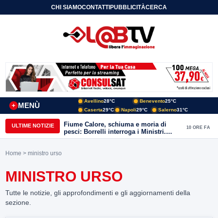
CHI SIAMO
CONTATTI
PUBBLICITÀ
CERCA
Avellino
28°C
Benevento
25°C
MENÙ
+
Caserta
29°C
Napoli
29°C
Salerno
31°C
Fiume Calore, schiuma e moria di
ULTIME NOTIZIE
10 ORE FA
pesci: Borrelli interroga i Ministri.
“Benevento paga l’assenza del
depuratore
Home
> ministro urso
MINISTRO URSO
Tutte le notizie, gli approfondimenti e gli aggiornamenti della
sezione.