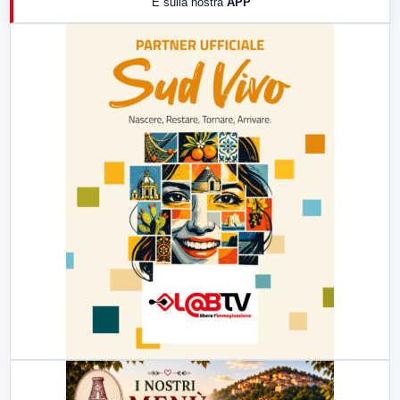
E sulla nostra
APP
21:00
Free Sport
23:00
LabNews (replica)