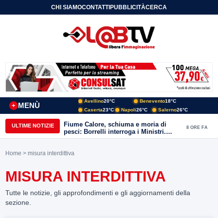
CHI SIAMO
CONTATTI
PUBBLICITÀ
CERCA
Avellino
20°C
Benevento
18°C
MENÙ
+
Caserta
23°C
Napoli
26°C
Salerno
26°C
Fiume Calore, schiuma e moria di
ULTIME NOTIZIE
8 ORE FA
pesci: Borrelli interroga i Ministri.
“Benevento paga l’assenza del
depuratore
Home
> misura interdittiva
MISURA INTERDITTIVA
Tutte le notizie, gli approfondimenti e gli aggiornamenti della
sezione.