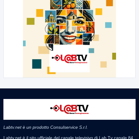
Labtv.net è un prodotto Consulservice S.r.l.
Labtv.net è il sito ufficiale del canale televisivo di Lab Tv canale 84