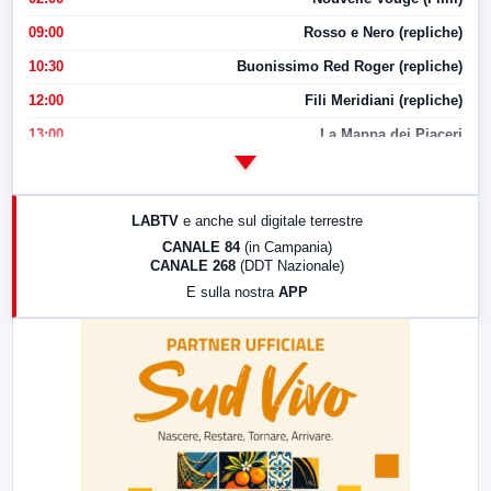
09:00
Rosso e Nero (repliche)
10:30
Buonissimo Red Roger (repliche)
12:00
Fili Meridiani (repliche)
13:00
La Mappa dei Piaceri
14:00
LabNews
17:00
LabNews (replica)
LABTV
e anche sul digitale terrestre
18:30
Di Faccia e di Profilo (repliche)
CANALE 84
(in Campania)
CANALE 268
(DDT Nazionale)
19:30
LabNews (Diretta)
E sulla nostra
APP
21:00
Free Sport
23:00
LabNews (replica)