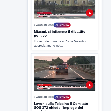
lL caso dei miasmi a Ponte Valentino
approda anche nel...
▶
5 AGOSTO 2026
ATTUALITÀ
Lavori sulla Telesina il Comitato
SOS 372 chiede l'impiego dei
movieri
Code e disagi sulla Telesina a causa dei
lavori in...