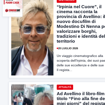
SPETTACOLO
“Irpinia nel Cuore”, il
cinema racconta la
provincia di Avellino: i
nuovo docufilm di
Modestino Di Nenna p
valorizzare borghi,
tradizioni e identità de
territorio
20 LUGLIO 2026
Un viaggio cinematografico alla
scoperta dell’Irpinia, dei suoi pa
delle sue eccellenze e delle sue 
Il regista...
ATTUALITÀ
Ad Avellino il libro-film
titolo “Fino alla fine de
miei giorni” del regist