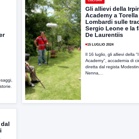
CULTURA
Gli allievi della Irp
Academy a Torella
l
Lombardi sulle tra
Sergio Leone e la 
er
De Laurentiis
15 LUGLIO 2024
l
Il 16 luglio, gli allievi della 
Academy”, accademia di c
diretta dal regista Modestin
Nenna,...
esaggi,
storie.
 dal
i
a