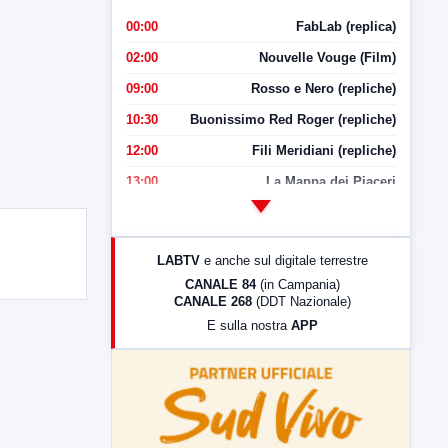
00:00
FabLab (replica)
02:00
Nouvelle Vouge (Film)
09:00
Rosso e Nero (repliche)
10:30
Buonissimo Red Roger (repliche)
12:00
Fili Meridiani (repliche)
13:00
La Mappa dei Piaceri
14:00
LabNews
17:00
LabNews (replica)
LABTV
e anche sul digitale terrestre
18:30
Di Faccia e di Profilo (repliche)
CANALE 84
(in Campania)
CANALE 268
(DDT Nazionale)
19:30
LabNews (Diretta)
E sulla nostra
APP
21:00
Free Sport
23:00
LabNews (replica)