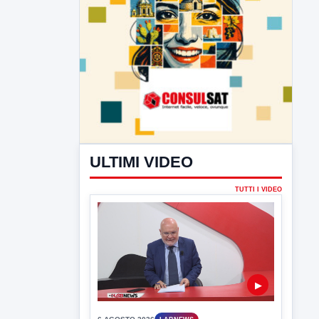
ULTIMI VIDEO
TUTTI I VIDEO
▶
6 AGOSTO 2026
LABNEWS
LabNews del 5 agosto 2026
In studio Enzo Colarusso