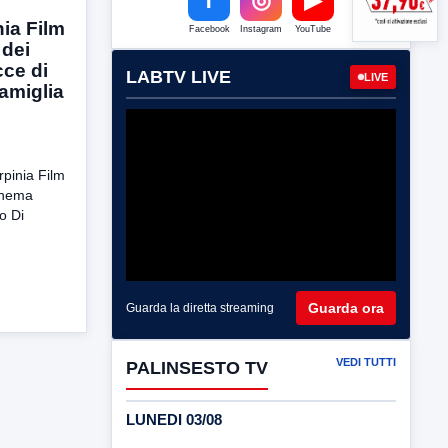
inia Film
Facebook
Instagram
YouTube
 dei
cce di
LABTV LIVE
LIVE
famiglia
“Irpinia Film
inema
o Di
Guarda ora
Guarda la diretta streaming
VEDI TUTTI
PALINSESTO TV
LUNEDI 03/08