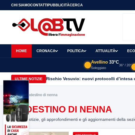
CHI SIAMO
CONTATTI
PUBBLICITÀ
CERCA
HOME
CRONACA
POLITICA
ATTUALITÀ
ECO
Avellino
33°C
36° / 20°
Soleggiato
Rischio Vesuvio: nuovi protocolli d’intesa 
ULTIME NOTIZIE
Home
> modestino di nenna
MODESTINO DI NENNA
Tutte le notizie, gli approfondimenti e gli aggiornamenti della sez