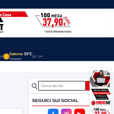
Salerno
33°C
 24°
35° / 24°
Soleggiato
CERCA
Cerca
SEGUICI SUI SOCIAL
f
◎
▶