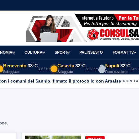
NOMIA
CULTURA
SPORT
PALINSESTO
FORMAT TV
Benevento
33°C
Caserta
32°C
Napoli
32°C
39° / 19°
35° / 22°
34° /
Soleggiato
Soleggiato
Poco nuvoloso
con i comuni del Sannio, firmato il protocollo con Arpaise
14 ORE FA
ione.