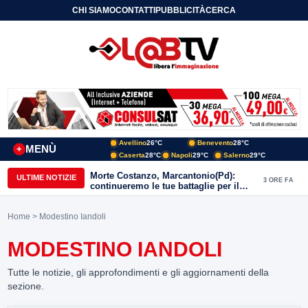
CHI SIAMO
CONTATTI
PUBBLICITÀ
CERCA
Avellino
26°C
Benevento
28°C
MENÙ
+
Caserta
28°C
Napoli
29°C
Salerno
29°C
Morte Costanzo, Marcantonio(Pd):
ULTIME NOTIZIE
3 ORE FA
continueremo le tue battaglie per il
Sannio
Home
> Modestino Iandoli
MODESTINO IANDOLI
Tutte le notizie, gli approfondimenti e gli aggiornamenti della
sezione.