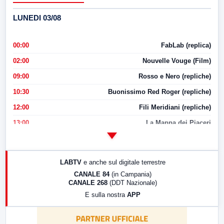
LUNEDI 03/08
00:00
FabLab (replica)
02:00
Nouvelle Vouge (Film)
09:00
Rosso e Nero (repliche)
10:30
Buonissimo Red Roger (repliche)
12:00
Fili Meridiani (repliche)
13:00
La Mappa dei Piaceri
14:00
LabNews
17:00
LabNews (replica)
LABTV
e anche sul digitale terrestre
18:30
Di Faccia e di Profilo (repliche)
CANALE 84
(in Campania)
CANALE 268
(DDT Nazionale)
19:30
LabNews (Diretta)
E sulla nostra
APP
21:00
Free Sport
23:00
LabNews (replica)