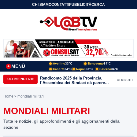
CHI SIAMO
CONTATTI
PUBBLICITÀ
CERCA
Avellino
33°C
Benevento
34°C
MENÙ
+
Caserta
34°C
Napoli
33°C
Salerno
34°C
Rendiconto 2025 della Provincia,
ULTIME NOTIZIE
32 MINUTI FA
l’Assemblea dei Sindaci dà parere
favorevole all’unanimità
Home
> mondiali militari
MONDIALI MILITARI
Tutte le notizie, gli approfondimenti e gli aggiornamenti della
sezione.