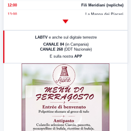
12:00
Fili Meridiani (repliche)
13:00
La Mappa dei Piaceri
14:00
LabNews
17:00
LabNews (replica)
LABTV
e anche sul digitale terrestre
18:30
Di Faccia e di Profilo (repliche)
CANALE 84
(in Campania)
CANALE 268
(DDT Nazionale)
19:30
LabNews (Diretta)
E sulla nostra
APP
21:00
Free Sport
23:00
LabNews (replica)