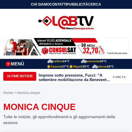
CHI SIAMO
CONTATTI
PUBBLICITÀ
CERCA
Avellino
24°C
Benevento
26°C
MENÙ
+
Caserta
27°C
Napoli
28°C
Salerno
28°C
Imprese sotto pressione, Fucci: “A
ULTIME NOTIZIE
5 ORE FA
settembre mobilitazione da Benevento
e Avellino”
Home
> monica cinque
MONICA CINQUE
Tutte le notizie, gli approfondimenti e gli aggiornamenti della
sezione.