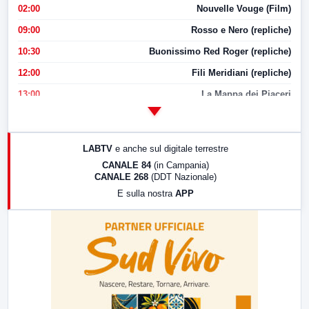
02:00
Nouvelle Vouge (Film)
09:00
Rosso e Nero (repliche)
10:30
Buonissimo Red Roger (repliche)
12:00
Fili Meridiani (repliche)
13:00
La Mappa dei Piaceri
14:00
LabNews
17:00
LabNews (replica)
LABTV
e anche sul digitale terrestre
18:30
Di Faccia e di Profilo (repliche)
CANALE 84
(in Campania)
CANALE 268
(DDT Nazionale)
19:30
LabNews (Diretta)
E sulla nostra
APP
21:00
Free Sport
23:00
LabNews (replica)