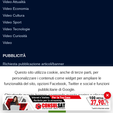
Video Attualità
Video Economia
Video Cultura
Video Sport
Video Tecnologie
Video Curiosità
Video
PUBBLICITÀ
Richiesta pubblicazione articoli/banner
Questo sito utilizza cookie, anche di terze parti, per
SEGUICI SUI SOCIAL
personalizzare i contenuti come widget per ampliare le
f
◎
▶
funzionalità del sito, opzioni Facebook, Twitter e social e funzioni
pubblicitarie di Google.
Facebook
Instagram
YouTube
×
Chiudendo questo banner, scorrendo questa pagina o cliccando
su qualunque suo elemento acconsenti all'uso dei cookie.
© 2026 LABTV - Tutti i diritti riservati
Accetta