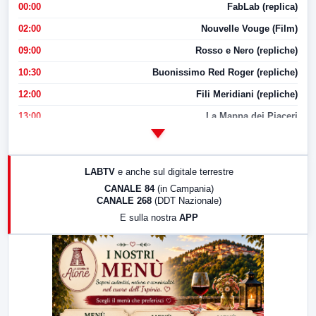
00:00
FabLab (replica)
02:00
Nouvelle Vouge (Film)
09:00
Rosso e Nero (repliche)
10:30
Buonissimo Red Roger (repliche)
12:00
Fili Meridiani (repliche)
13:00
La Mappa dei Piaceri
14:00
LabNews
17:00
LabNews (replica)
LABTV
e anche sul digitale terrestre
18:30
Di Faccia e di Profilo (repliche)
CANALE 84
(in Campania)
CANALE 268
(DDT Nazionale)
19:30
LabNews (Diretta)
E sulla nostra
APP
21:00
Free Sport
23:00
LabNews (replica)