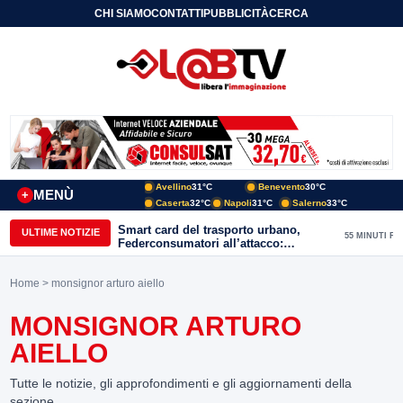
CHI SIAMO
CONTATTI
PUBBLICITÀ
CERCA
Avellino
31°C
Benevento
30°C
MENÙ
+
Caserta
32°C
Napoli
31°C
Salerno
33°C
Smart card del trasporto urbano,
ULTIME NOTIZIE
55 MINUTI FA
Federconsumatori all’attacco:
«Benevento ha bisogno di uno
sportello fisico»
Home
> monsignor arturo aiello
MONSIGNOR ARTURO
AIELLO
Tutte le notizie, gli approfondimenti e gli aggiornamenti della
sezione.