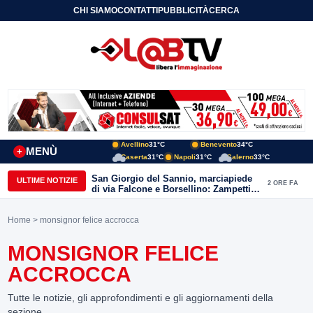
CHI SIAMO
CONTATTI
PUBBLICITÀ
CERCA
Avellino
31°C
Benevento
34°C
MENÙ
+
Caserta
31°C
Napoli
31°C
Salerno
33°C
San Giorgio del Sannio, marciapiede
ULTIME NOTIZIE
2 ORE FA
di via Falcone e Borsellino: Zampetti e
Lombardi replicano alle polemiche
Home
> monsignor felice accrocca
MONSIGNOR FELICE
ACCROCCA
Tutte le notizie, gli approfondimenti e gli aggiornamenti della
sezione.