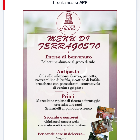
E sulla nostra
APP
21:00
Free Sport
23:00
LabNews (replica)