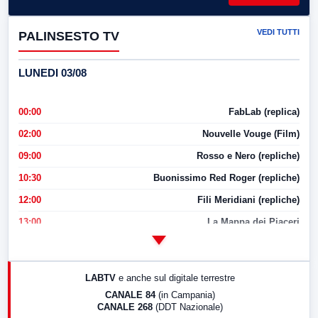
VEDI TUTTI
PALINSESTO TV
LUNEDI 03/08
00:00
FabLab (replica)
02:00
Nouvelle Vouge (Film)
09:00
Rosso e Nero (repliche)
10:30
Buonissimo Red Roger (repliche)
12:00
Fili Meridiani (repliche)
13:00
La Mappa dei Piaceri
14:00
LabNews
17:00
LabNews (replica)
LABTV
e anche sul digitale terrestre
18:30
Di Faccia e di Profilo (repliche)
CANALE 84
(in Campania)
CANALE 268
(DDT Nazionale)
19:30
LabNews (Diretta)