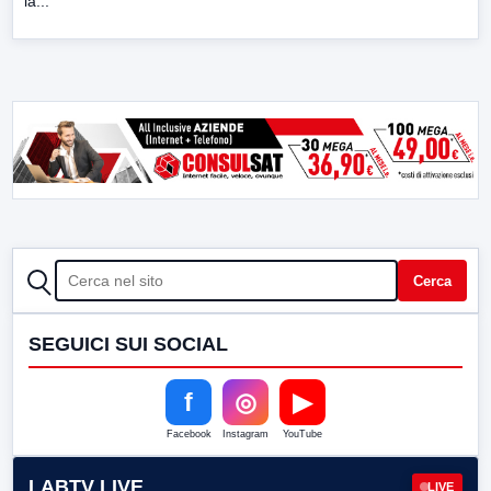
la...
CERCA
Cerca
SEGUICI SUI SOCIAL
f
◎
▶
Facebook
Instagram
YouTube
LABTV LIVE
LIVE