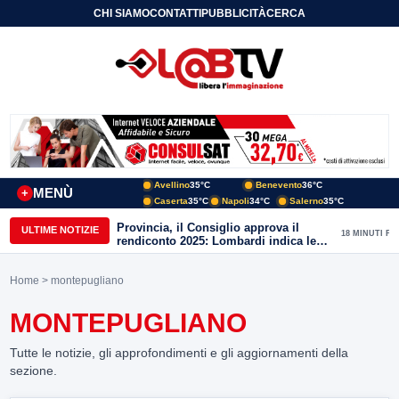
CHI SIAMO
CONTATTI
PUBBLICITÀ
CERCA
Avellino
35°C
Benevento
36°C
MENÙ
+
Caserta
35°C
Napoli
34°C
Salerno
35°C
Provincia, il Consiglio approva il
ULTIME NOTIZIE
18 MINUTI FA
rendiconto 2025: Lombardi indica le
priorità del nuovo mandato
Home
> montepugliano
MONTEPUGLIANO
Tutte le notizie, gli approfondimenti e gli aggiornamenti della
sezione.