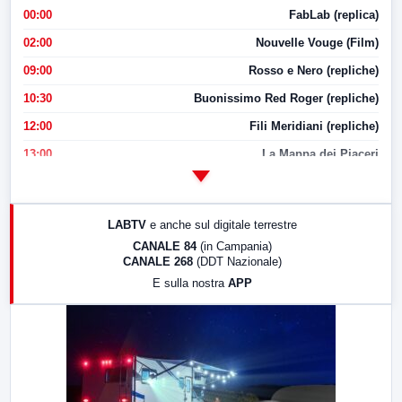
00:00
FabLab (replica)
02:00
Nouvelle Vouge (Film)
09:00
Rosso e Nero (repliche)
10:30
Buonissimo Red Roger (repliche)
12:00
Fili Meridiani (repliche)
13:00
La Mappa dei Piaceri
14:00
LabNews
17:00
LabNews (replica)
LABTV
e anche sul digitale terrestre
18:30
Di Faccia e di Profilo (repliche)
CANALE 84
(in Campania)
CANALE 268
(DDT Nazionale)
19:30
LabNews (Diretta)
E sulla nostra
APP
21:00
Free Sport
23:00
LabNews (replica)